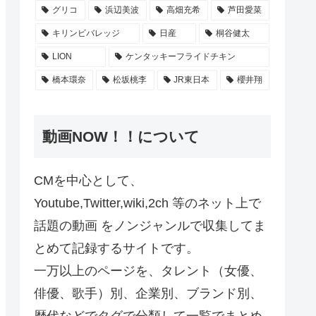
グリコ
浜辺美波
高畑充希
芦田愛菜
キリンビバレッジ
日産
桐谷健太
LION
ケンタッキーフライドチキン
橋本環奈
松坂桃李
JR東日本
櫻井翔
動画NOW！！について
CMを中心として、
Youtube,Twitter,wiki,2ch 等のネット上で
話題の動画 をノンジャンルで収集してま
とめて記録するサイトです。
一万以上のページを、タレント（女優、
俳優、歌手）別、企業別、ブランド別、
歴代などでタグで分類して一覧でまとめ