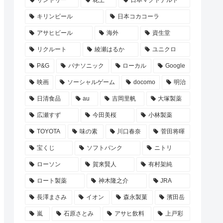
サントリー
花王
日本マクドナルド
キリンビール
日本コカコーラ
アサヒビール
海外
資生堂
リクルート
綾瀬はるか
ユニクロ
P&G
パナソニック
ローカル
Google
映画
ソーシャルゲーム
docomo
明治
日清食品
au
吉岡里帆
大塚製薬
広瀬すず
今田美桜
小林製薬
TOYOTA
味の素
川口春奈
菅田将暉
宝くじ
ソフトバンク
ニトリ
ローソン
賀来賢人
有村架純
ロート製薬
神木隆之介
JRA
長澤まさみ
イオン
森永製菓
濱田岳
嵐
石原さとみ
アサヒ飲料
上戸彩