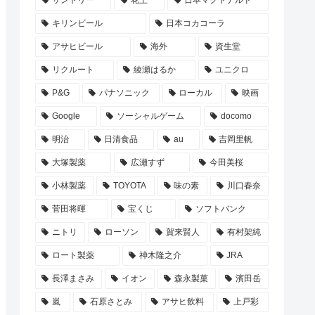
サントリー
花王
日本マクドナルド
キリンビール
日本コカコーラ
アサヒビール
海外
資生堂
リクルート
綾瀬はるか
ユニクロ
P&G
パナソニック
ローカル
映画
Google
ソーシャルゲーム
docomo
明治
日清食品
au
吉岡里帆
大塚製薬
広瀬すず
今田美桜
小林製薬
TOYOTA
味の素
川口春奈
菅田将暉
宝くじ
ソフトバンク
ニトリ
ローソン
賀来賢人
有村架純
ロート製薬
神木隆之介
JRA
長澤まさみ
イオン
森永製菓
濱田岳
嵐
石原さとみ
アサヒ飲料
上戸彩