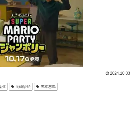
2024.10.03
琉弥
岡崎紗絵
矢本悠馬