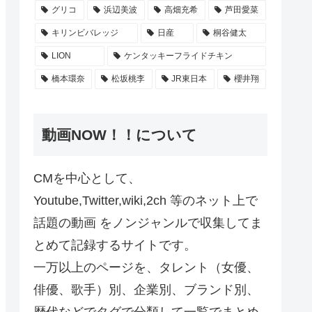
グリコ
浜辺美波
高畑充希
芦田愛菜
キリンビバレッジ
日産
桐谷健太
LION
ケンタッキーフライドチキン
橋本環奈
松坂桃李
JR東日本
櫻井翔
動画NOW！！について
CMを中心として、
Youtube,Twitter,wiki,2ch 等のネット上で
話題の動画 をノンジャンルで収集してま
とめて記録するサイトです。
一万以上のページを、タレント（女優、
俳優、歌手）別、企業別、ブランド別、
歴代などでタグで分類して一覧でまとめ