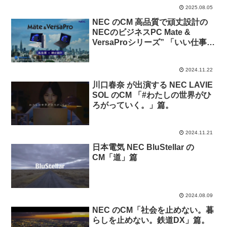
2025.08.05
NEC のCM 高品質で頑丈設計の
NECのビジネスPC Mate &
VersaProシリーズ” 「いい仕事に
は、相棒がいる。」篇
2024.11.22
川口春奈 が出演する NEC LAVIE
SOL のCM 「#わたしの世界がひ
ろがっていく。」篇。
2024.11.21
日本電気 NEC BluStellar の
CM「道」篇
2024.08.09
NEC のCM「社会を止めない。暮
らしを止めない。鉄道DX」篇。