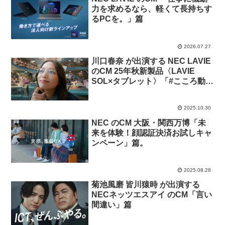
力を求めるなら、軽くて長持ちす
るPCを。」篇
2026.07.27
川口春奈 が出演する NEC LAVIE
のCM 25年秋新製品〈LAVIE
SOL×タブレット〉「#こころ動か
すものをその手に。」篇
2025.10.30
NEC のCM 大阪・関西万博「未
来を体験！顔認証決済お試しキャ
ンペーン」篇。
2025.08.28
菊池風磨 皆川猿時 が出演する
NECネッツエスアイ のCM「言い
間違い」篇