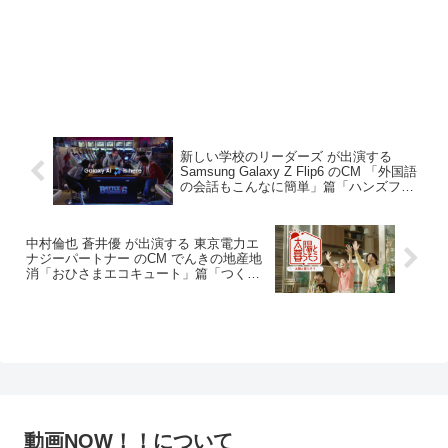
新しい学校のリーダーズ が出演する
Samsung Galaxy Z Flip6 のCM 「外国語
の会話もこんなに簡単」篇「ハンズフリ
ー撮影もこんなに簡単」篇
中村倫也 蒼井優 が出演する 東京電力エ
ナジーパートナー のCM でんきの地産地
消「おひさまエコキュート」篇「つく
る・ためる・つかう」篇
動画NOW！！について