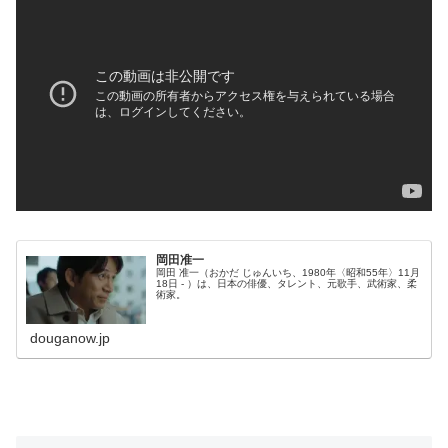
岡田准一
岡田 准一（おかだ じゅんいち、1980年〈昭和55年〉11月
18日 - ）は、日本の俳優、タレント、元歌手、武術家、柔
術家。
douganow.jp