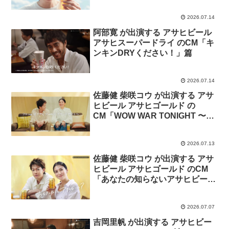
2026.07.14
阿部寛 が出演する アサヒビール
アサヒスーパードライ のCM「キ
ンキンDRYください！」篇
2026.07.14
佐藤健 柴咲コウ が出演する アサ
ヒビール アサヒゴールド の
CM「WOW WAR TONIGHT 〜時
には起こせよムーヴメント〜」
TAKERU SATOH × KO
2026.07.13
SHIBASAKI篇
佐藤健 柴咲コウ が出演する アサ
ヒビール アサヒゴールド のCM
「あなたの知らないアサヒビー
ル？」篇
2026.07.07
吉岡里帆 が出演する アサヒビー