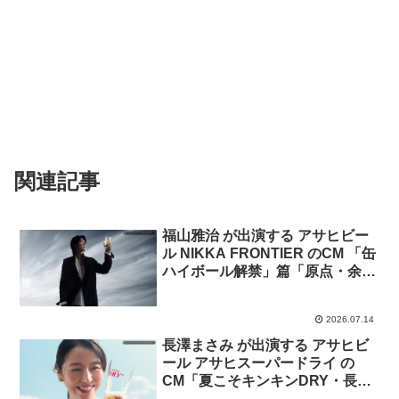
関連記事
福山雅治 が出演する アサヒビー
ル NIKKA FRONTIER のCM 「缶
ハイボール解禁」篇「原点・余市
のモルト」篇「ブランドストーリ
ー」篇
2026.07.14
長澤まさみ が出演する アサヒビ
ール アサヒスーパードライ の
CM「夏こそキンキンDRY・長澤
まさみ」篇