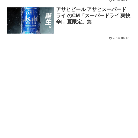
2026.06.23
ル、だけど、食生活サポートも」
篇
アサヒビール アサヒスーパード
ライ のCM「スーパードライ 爽快
辛口 夏限定」篇
2026.06.16