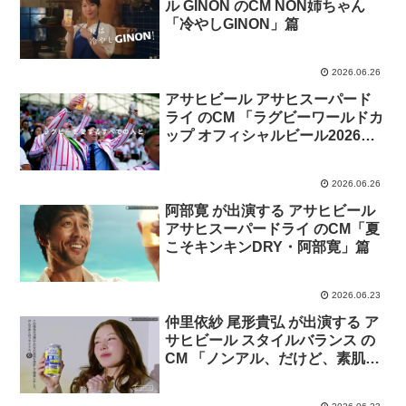
ル GINON のCM NON姉ちゃん
「冷やしGINON」篇
2026.06.26
アサヒビール アサヒスーパード
ライ のCM 「ラグビーワールドカ
ップ オフィシャルビール2026
年」篇
2026.06.26
阿部寛 が出演する アサヒビール
アサヒスーパードライ のCM「夏
こそキンキンDRY・阿部寛」篇
2026.06.23
仲里依紗 尾形貴弘 が出演する ア
サヒビール スタイルバランス の
CM 「ノンアル、だけど、素肌サ
ポートも」篇「ノンアル、だけ
ど、睡眠サポートも」篇「ノンア