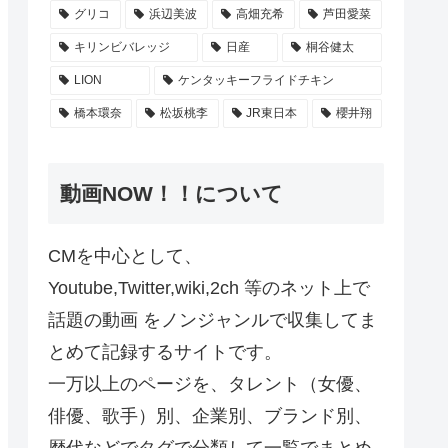
グリコ
浜辺美波
高畑充希
芦田愛菜
キリンビバレッジ
日産
桐谷健太
LION
ケンタッキーフライドチキン
橋本環奈
松坂桃李
JR東日本
櫻井翔
動画NOW！！について
CMを中心として、
Youtube,Twitter,wiki,2ch 等のネット上で
話題の動画 をノンジャンルで収集してま
とめて記録するサイトです。
一万以上のページを、タレント（女優、
俳優、歌手）別、企業別、ブランド別、
歴代などでタグで分類して一覧でまとめ