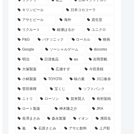
サントリー
花王
日本マクドナルド
キリンビール
日本コカコーラ
アサヒビール
海外
資生堂
リクルート
綾瀬はるか
ユニクロ
P&G
パナソニック
ローカル
映画
Google
ソーシャルゲーム
docomo
明治
日清食品
au
吉岡里帆
大塚製薬
広瀬すず
今田美桜
小林製薬
TOYOTA
味の素
川口春奈
菅田将暉
宝くじ
ソフトバンク
ニトリ
ローソン
賀来賢人
有村架純
ロート製薬
神木隆之介
JRA
長澤まさみ
森永製菓
イオン
濱田岳
嵐
石原さとみ
アサヒ飲料
上戸彩