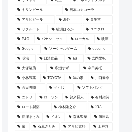
サントリー
花王
日本マクドナルド
キリンビール
日本コカコーラ
アサヒビール
海外
資生堂
リクルート
綾瀬はるか
ユニクロ
P&G
パナソニック
ローカル
映画
Google
ソーシャルゲーム
docomo
明治
日清食品
au
吉岡里帆
大塚製薬
広瀬すず
今田美桜
小林製薬
TOYOTA
味の素
川口春奈
菅田将暉
宝くじ
ソフトバンク
ニトリ
ローソン
賀来賢人
有村架純
ロート製薬
神木隆之介
JRA
長澤まさみ
イオン
森永製菓
濱田岳
嵐
石原さとみ
アサヒ飲料
上戸彩