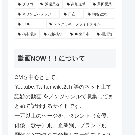
グリコ
浜辺美波
高畑充希
芦田愛菜
キリンビバレッジ
日産
桐谷健太
LION
ケンタッキーフライドチキン
橋本環奈
松坂桃李
JR東日本
櫻井翔
動画NOW！！について
CMを中心として、
Youtube,Twitter,wiki,2ch 等のネット上で
話題の動画 をノンジャンルで収集してま
とめて記録するサイトです。
一万以上のページを、タレント（女優、
俳優、歌手）別、企業別、ブランド別、
歴代などでタグで分類して一覧でまとめ