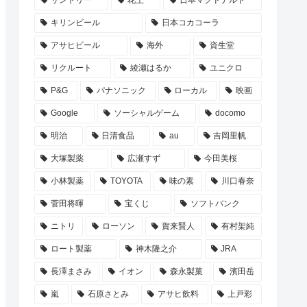
サントリー
花王
日本マクドナルド
キリンビール
日本コカコーラ
アサヒビール
海外
資生堂
リクルート
綾瀬はるか
ユニクロ
P&G
パナソニック
ローカル
映画
Google
ソーシャルゲーム
docomo
明治
日清食品
au
吉岡里帆
大塚製薬
広瀬すず
今田美桜
小林製薬
TOYOTA
味の素
川口春奈
菅田将暉
宝くじ
ソフトバンク
ニトリ
ローソン
賀来賢人
有村架純
ロート製薬
神木隆之介
JRA
長澤まさみ
イオン
森永製菓
濱田岳
嵐
石原さとみ
アサヒ飲料
上戸彩