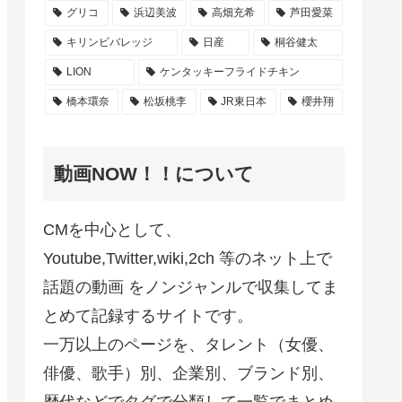
グリコ
浜辺美波
高畑充希
芦田愛菜
キリンビバレッジ
日産
桐谷健太
LION
ケンタッキーフライドチキン
橋本環奈
松坂桃李
JR東日本
櫻井翔
動画NOW！！について
CMを中心として、
Youtube,Twitter,wiki,2ch 等のネット上で
話題の動画 をノンジャンルで収集してま
とめて記録するサイトです。
一万以上のページを、タレント（女優、
俳優、歌手）別、企業別、ブランド別、
歴代などでタグで分類して一覧でまとめ