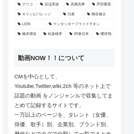
グリコ
浜辺美波
高畑充希
芦田愛菜
キリンビバレッジ
日産
桐谷健太
LION
ケンタッキーフライドチキン
橋本環奈
松坂桃李
JR東日本
櫻井翔
動画NOW！！について
CMを中心として、
Youtube,Twitter,wiki,2ch 等のネット上で
話題の動画 をノンジャンルで収集してま
とめて記録するサイトです。
一万以上のページを、タレント（女優、
俳優、歌手）別、企業別、ブランド別、
歴代などでタグで分類して一覧でまとめ