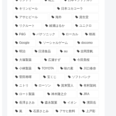
サントリー
花王
日本マクドナルド
キリンビール
日本コカコーラ
アサヒビール
海外
資生堂
リクルート
綾瀬はるか
ユニクロ
P&G
パナソニック
ローカル
映画
Google
ソーシャルゲーム
docomo
明治
日清食品
au
吉岡里帆
大塚製薬
広瀬すず
今田美桜
小林製薬
TOYOTA
味の素
川口春奈
菅田将暉
宝くじ
ソフトバンク
ニトリ
ローソン
賀来賢人
有村架純
ロート製薬
神木隆之介
JRA
長澤まさみ
森永製菓
イオン
濱田岳
嵐
石原さとみ
アサヒ飲料
上戸彩