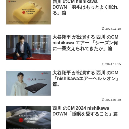
西川 のCM nishikawa
DOWN「羽毛はもっとよく眠れ
る」篇
2024.11.18
大谷翔平 が出演する 西川 のCM
nishikawa エアー 「シーズン何
に一番支えられてきたか」篇
2024.10.25
大谷翔平 が出演する 西川 のCM
「nishikawaエアーヘルシオン」
篇。
2024.08.30
西川 のCM 2024 nishikawa
DOWN「睡眠を愛すること」篇