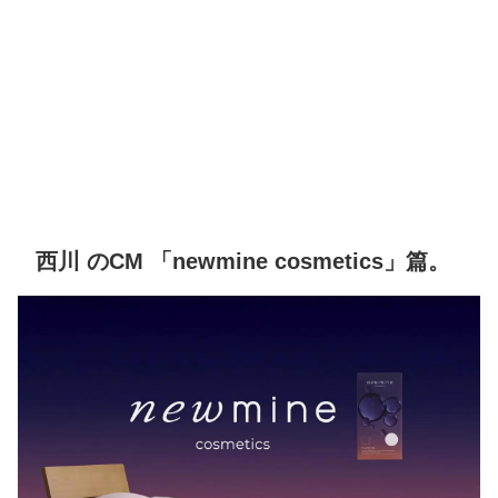
西川 のCM 「newmine cosmetics」篇。