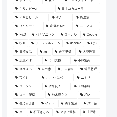
サントリー
花王
日本マクドナルド
キリンビール
日本コカコーラ
アサヒビール
海外
資生堂
リクルート
綾瀬はるか
ユニクロ
P&G
パナソニック
ローカル
Google
映画
ソーシャルゲーム
docomo
明治
日清食品
au
吉岡里帆
大塚製薬
広瀬すず
今田美桜
小林製薬
TOYOTA
味の素
川口春奈
菅田将暉
宝くじ
ソフトバンク
ニトリ
ローソン
賀来賢人
有村架純
ロート製薬
神木隆之介
JRA
長澤まさみ
イオン
森永製菓
濱田岳
嵐
石原さとみ
アサヒ飲料
上戸彩