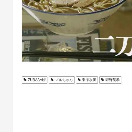
ZUBAAAN!
マルちゃん
東洋水産
狩野英孝