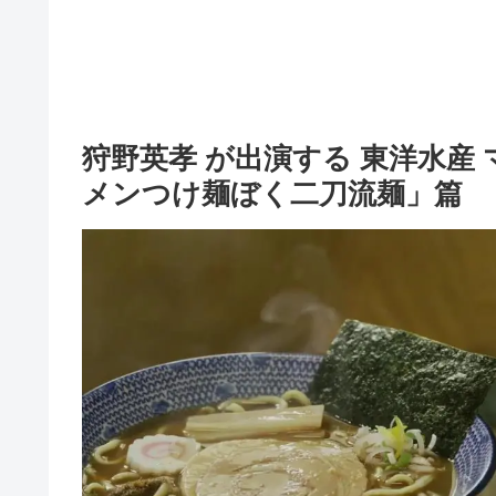
狩野英孝 が出演する 東洋水産 マ
メンつけ麺ぼく二刀流麺」篇