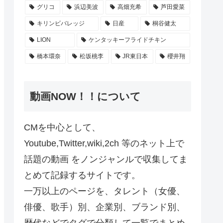
グリコ
浜辺美波
高畑充希
芦田愛菜
キリンビバレッジ
日産
桐谷健太
LION
ケンタッキーフライドチキン
橋本環奈
松坂桃李
JR東日本
櫻井翔
動画NOW！！について
CMを中心として、
Youtube,Twitter,wiki,2ch 等のネット上で
話題の動画 をノンジャンルで収集してま
とめて記録するサイトです。
一万以上のページを、タレント（女優、
俳優、歌手）別、企業別、ブランド別、
歴代などでタグで分類して一覧でまとめ