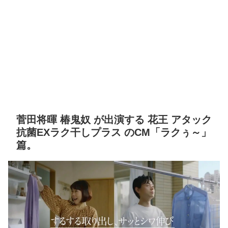
菅田将暉 椿鬼奴 が出演する 花王 アタック
抗菌EXラク干しプラス のCM「ラクぅ～」
篇。