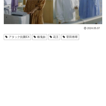
2024.05.07
アタック抗菌EX
椿鬼奴
花王
菅田将暉