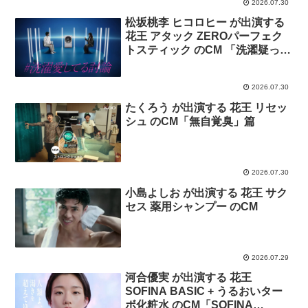
2026.07.30
松坂桃李 ヒコロヒー が出演する
花王 アタック ZEROパーフェク
トスティック のCM 「洗濯疑って
る会」篇。
2026.07.30
たくろう が出演する 花王 リセッ
シュ のCM「無自覚臭」篇
2026.07.30
小島よしお が出演する 花王 サク
セス 薬用シャンプー のCM
2026.07.29
河合優実 が出演する 花王
SOFINA BASIC + うるおいター
ボ化粧水 のCM「SOFINA