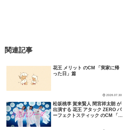
関連記事
花王 メリット のCM 「実家に帰
った日」篇
2026.07.30
松坂桃李 賀来賢人 間宮祥太朗 が
出演する 花王 アタック ZERO パ
ーフェクトスティック のCM 「落
ちソーダ」篇