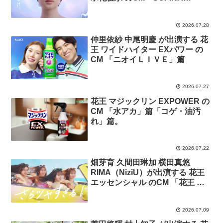
BASIC+誕生」篇
2026.07.28
仲里依紗 中尾明慶 が出演する 花
王 ワイドハイター EXパワー の
CM 「ニオイＬＩＶＥ」篇
2026.07.27
花王 マジックリン EXPOWER の
CM 「水アカ」篇「コゲ・油汚
れ」篇。
2026.07.22
畑芽育 久間田琳加 横田真悠
RIMA（NiziU）が出演する 花王
エッセンシャル のCM 「花王 エ
ッセンシャル さらツヤすぎる！
夏 （上海ハニー）​」篇
2026.07.09