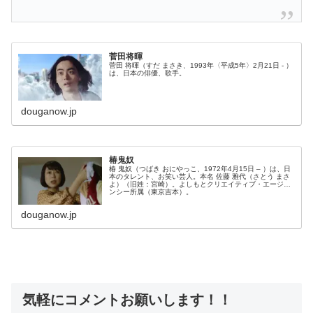
菅田将暉
菅田 将暉（すだ まさき、1993年〈平成5年〉2月21日 - ）
は、日本の俳優、歌手。
douganow.jp
椿鬼奴
椿 鬼奴（つばき おにやっこ、1972年4月15日 – ）は、日
本のタレント、お笑い芸人。本名 佐藤 雅代（さとう まさ
よ）（旧姓：宮崎）。よしもとクリエイティブ・エージェ
ンシー所属（東京吉本）。
douganow.jp
気軽にコメントお願いします！！