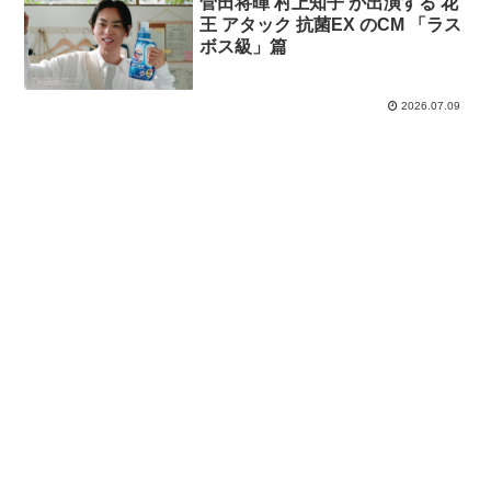
菅田将暉 村上知子 が出演する 花
王 アタック 抗菌EX のCM 「ラス
ボス級」篇
2026.07.09