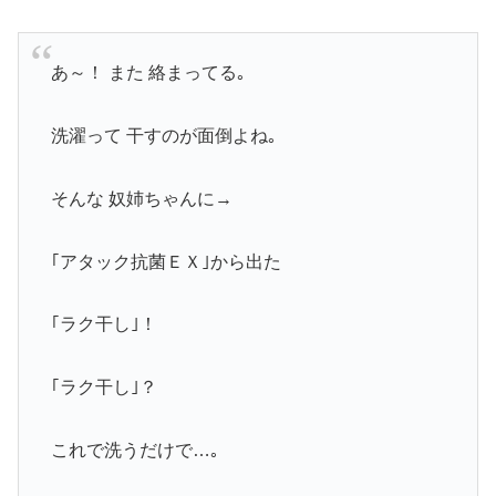
あ～！ また 絡まってる｡
洗濯って 干すのが面倒よね｡
そんな 奴姉ちゃんに→
｢アタック抗菌ＥＸ｣から出た
｢ラク干し｣！
｢ラク干し｣？
これで洗うだけで…｡