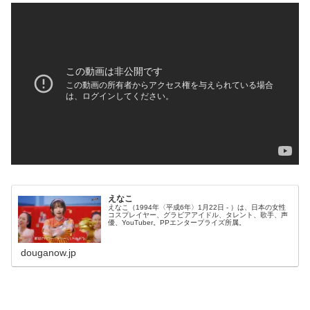
えなこ
えなこ（1994年〈平成6年〉1月22日 - ）は、日本の女性
コスプレイヤー、グラビアアイドル、タレント、歌手、声
優、YouTuber。PPエンタープライズ所属。
douganow.jp