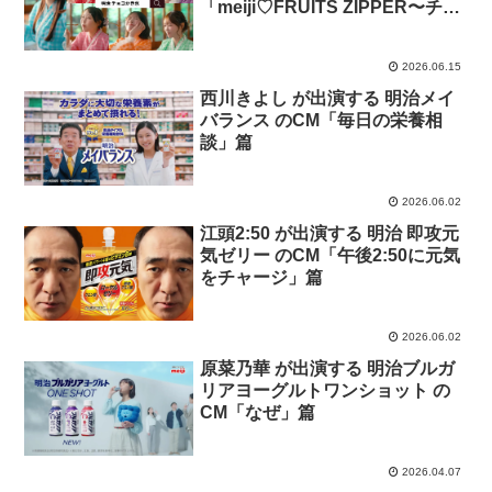
「meiji♡FRUITS ZIPPER〜チョ
コかき氷、はじめました！〜」篇
2026.06.15
西川きよし が出演する 明治メイ
バランス のCM「毎日の栄養相
談」篇
2026.06.02
江頭2:50 が出演する 明治 即攻元
気ゼリー のCM「午後2:50に元気
をチャージ」篇
2026.06.02
原菜乃華 が出演する 明治ブルガ
リアヨーグルトワンショット の
CM「なぜ」篇
2026.04.07