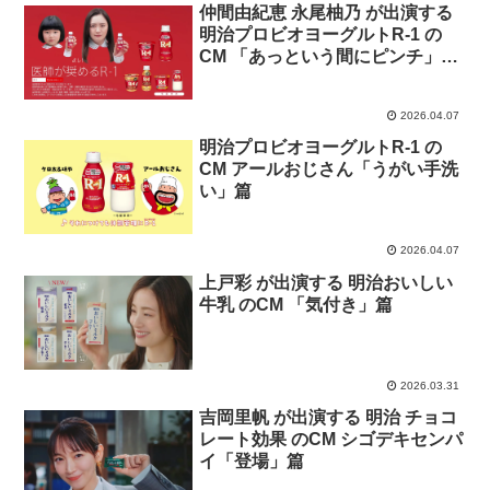
仲間由紀恵 永尾柚乃 が出演する
明治プロビオヨーグルトR-1 の
CM 「あっという間にピンチ」篇
「余裕じゃない」篇「井戸端会
議」篇
2026.04.07
明治プロビオヨーグルトR-1 の
CM アールおじさん「うがい手洗
い」篇
2026.04.07
上戸彩 が出演する 明治おいしい
牛乳 のCM 「気付き」篇
2026.03.31
吉岡里帆 が出演する 明治 チョコ
レート効果 のCM シゴデキセンパ
イ「登場」篇