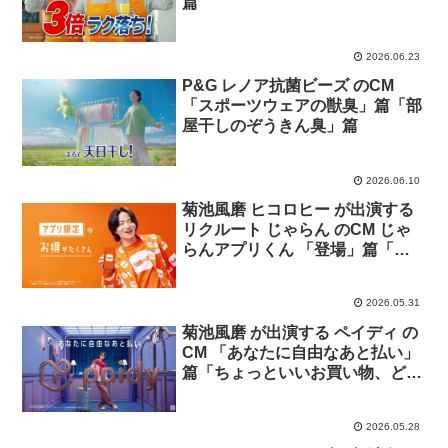
篇
2026.06.23
P&G レノア抗菌ビーズ のCM
「スポーツウェアの獣臭」篇「部
屋干しのぞうきん臭」篇
2026.06.10
菊池風磨 ヒコロヒー が出演する
リクルート じゃらん のCM じゃ
らんアプリくん 「登場」篇「ク
チコミで予約」篇「お得に予約」
篇
2026.05.31
菊池風磨 が出演する ペイディ の
CM 「あなたに自由なあと払い」
篇「ちょっといいお買い物、どう
払う？」篇
2026.05.28