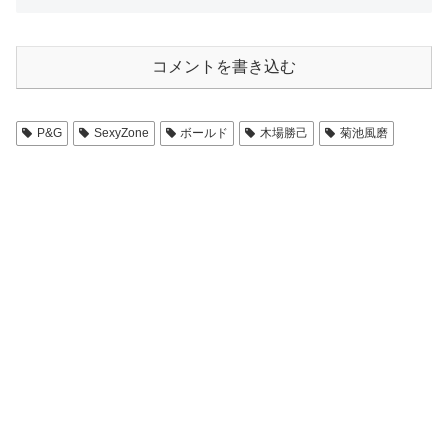
コメントを書き込む
P&G
SexyZone
ボールド
木場勝己
菊池風磨