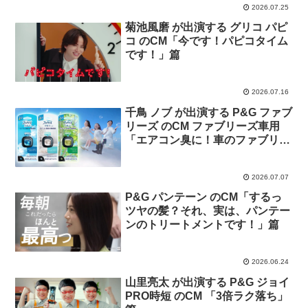
2026.07.25
菊池風磨 が出演する グリコ パピ
コ のCM「今です！パピコタイム
です！」篇
2026.07.16
千鳥 ノブ が出演する P&G ファブ
リーズ のCM ファブリーズ車用
「エアコン臭に！車のファブリー
ズ」篇
2026.07.07
P&G パンテーン のCM「するっ
ツヤの髪？それ、実は、パンテー
ンのトリートメントです！」篇
2026.06.24
山里亮太 が出演する P&G ジョイ
PRO時短 のCM 「3倍ラク落ち」