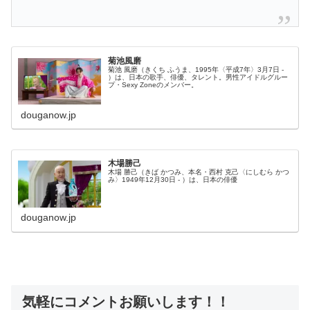
菊池風磨
菊池 風磨（きくち ふうま、1995年〈平成7年〉3月7日 -
）は、日本の歌手、俳優、タレント。男性アイドルグルー
プ・Sexy Zoneのメンバー。
douganow.jp
木場勝己
木場 勝己（きば かつみ、本名・西村 克己〈にしむら かつ
み〉1949年12月30日 - ）は、日本の俳優
douganow.jp
気軽にコメントお願いします！！