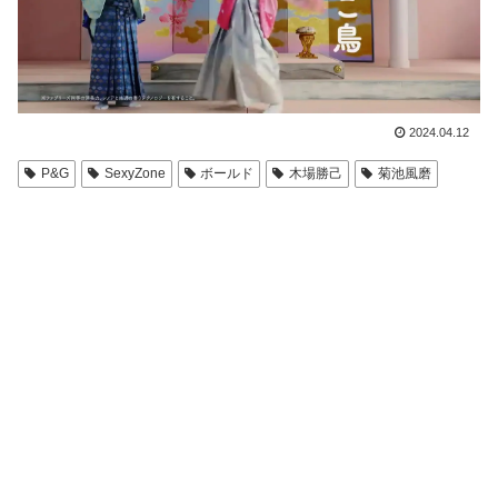
2024.04.12
P&G
SexyZone
ボールド
木場勝己
菊池風磨