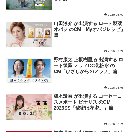
2026.08.03
山田涼介 が出演する ロート製薬
オバジ のCM「Myオバジレシピ」
篇
2026.07.29
野村康太 上坂樹里 が出演する ロ
ート製薬 メラノCC化粧水 の
CM「ひざしからのメラノ」篇
2026.06.08
橋本環奈 が出演する コーセーコ
スメポート ビオリス のCM
2026SS「秘密は花蜜。」篇
2026.03.25