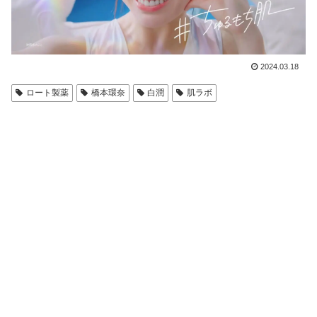
2024.03.18
ロート製薬
橋本環奈
白潤
肌ラボ