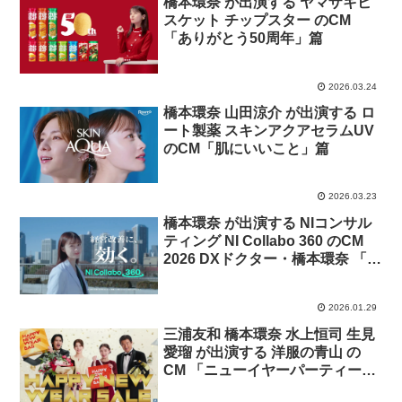
橋本環奈 が出演する ヤマザキビ
スケット チップスター のCM
「ありがとう50周年」篇
2026.03.24
橋本環奈 山田涼介 が出演する ロ
ート製薬 スキンアクアセラムUV
のCM「肌にいいこと」篇
2026.03.23
橋本環奈 が出演する NIコンサル
ティング NI Collabo 360 のCM
2026 DXドクター・橋本環奈 「会
社のデジタル化」篇
2026.01.29
三浦友和 橋本環奈 水上恒司 生見
愛瑠 が出演する 洋服の青山 の
CM 「ニューイヤーパーティー」
篇