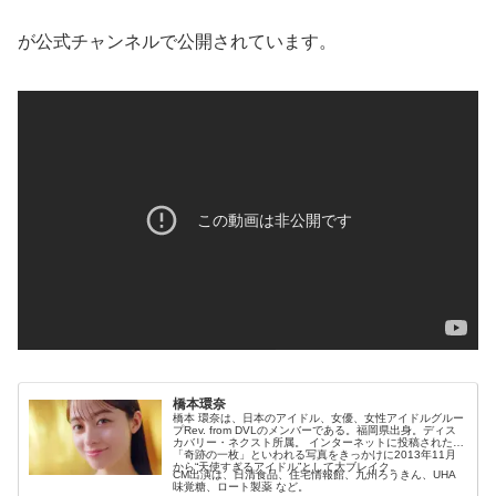
が公式チャンネルで公開されています。
橋本環奈
橋本 環奈は、日本のアイドル、女優、女性アイドルグルー
プRev. from DVLのメンバーである。福岡県出身。ディス
カバリー・ネクスト所属。 インターネットに投稿された
「奇跡の一枚」といわれる写真をきっかけに2013年11月
から“天使すぎるアイドル”として大ブレイク。
CM出演は、日清食品、住宅情報館、九州ろうきん、UHA
味覚糖、ロート製薬 など。