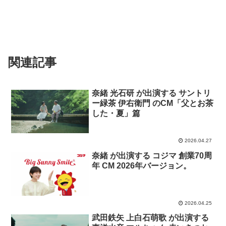
関連記事
奈緒 光石研 が出演する サントリ
ー緑茶 伊右衛門 のCM「父とお茶
した・夏」篇
2026.04.27
奈緒 が出演する コジマ 創業70周
年 CM 2026年バージョン。
2026.04.25
武田鉄矢 上白石萌歌 が出演する