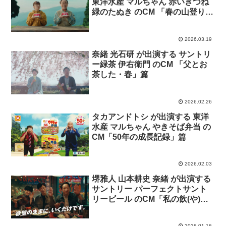
東洋水産 マルちゃん 赤いきつね
緑のたぬき のCM 「春の山登り」
篇
2026.03.19
奈緒 光石研 が出演する サントリ
ー緑茶 伊右衛門 のCM 「父とお
茶した・春」篇
2026.02.26
タカアンドトシ が出演する 東洋
水産 マルちゃん やきそば弁当 の
CM「50年の成長記録」篇
2026.02.03
堺雅人 山本耕史 奈緒 が出演する
サントリー パーフェクトサント
リービール のCM「私の飲(や)り
方」篇。
2026.01.16