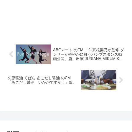
ABCマート のCM 「仲宗根梨乃が監修 ダ
ンサーが軽やかに舞うパンプスダンス動
画公開」篇。出演 JURIANA MIKUMIKU
あさひ。
久原醤油 くばら あごだし醤油 のCM
「あごだし醤油 いかがですか！」篇。