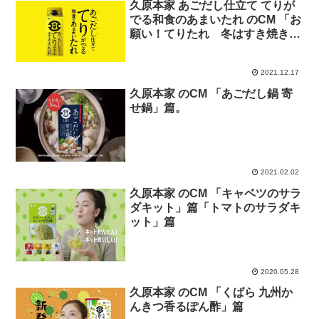
久原本家 あごだし仕立て てりが
でる和食のあまいたれ のCM 「お
願い！てりたれ 冬はすき焼き
も」篇。
2021.12.17
久原本家 のCM 「あごだし鍋 寄
せ鍋」篇。
2021.02.02
久原本家 のCM 「キャベツのサラ
ダキット」篇「トマトのサラダキ
ット」篇
2020.05.28
久原本家 のCM 「くばら 九州か
んきつ香るぽん酢」篇