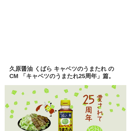
久原醤油 くばら キャベツのうまたれ の
CM 「キャベツのうまたれ25周年」篇。