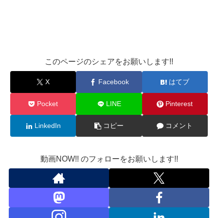
このページのシェアをお願いします!!
X
Facebook
はてブ
Pocket
LINE
Pinterest
LinkedIn
コピー
コメント
動画NOW!! のフォローをお願いします!!