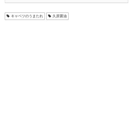
キャベツのうまたれ
久原醤油