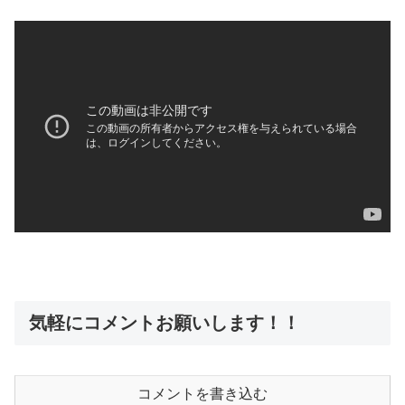
気軽にコメントお願いします！！
コメントを書き込む