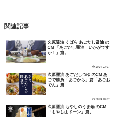
関連記事
久原醤油 くばら あごだし醤油 の
CM 「あごだし醤油 いかがです
か！」篇。
2024.03.07
久原醤油 あごだしつゆ のCM あ
ごで勝負「あごから」篇「あごお
でん」篇
2023.10.07
久原醤油 もやしのうま鍋 のCM
「もやし山ドーン」篇。