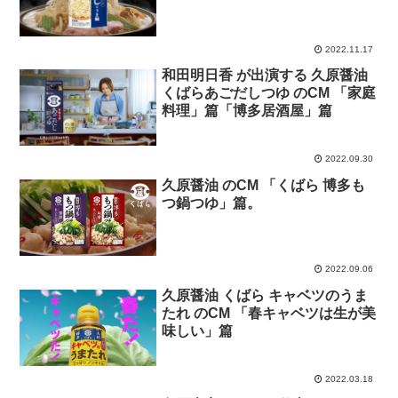
2022.11.17
和田明日香 が出演する 久原醤油
くばらあごだしつゆ のCM 「家庭
料理」篇「博多居酒屋」篇
2022.09.30
久原醤油 のCM 「くばら 博多も
つ鍋つゆ」篇。
2022.09.06
久原醤油 くばら キャベツのうま
たれ のCM 「春キャベツは生が美
味しい」篇
2022.03.18