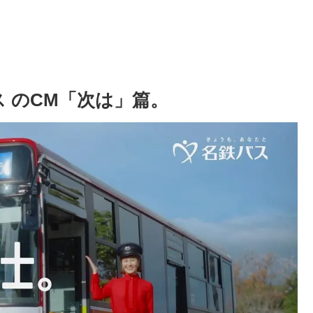
ス のCM「次は」篇。