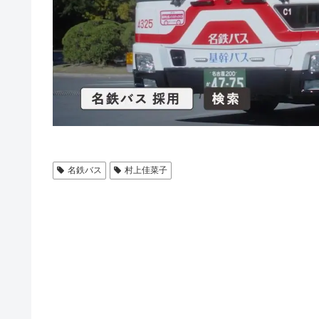
名鉄バス
村上佳菜子