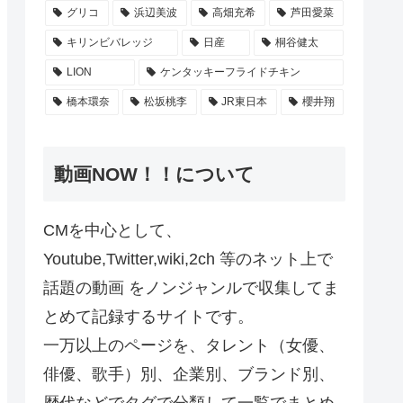
グリコ
浜辺美波
高畑充希
芦田愛菜
キリンビバレッジ
日産
桐谷健太
LION
ケンタッキーフライドチキン
橋本環奈
松坂桃李
JR東日本
櫻井翔
動画NOW！！について
CMを中心として、
Youtube,Twitter,wiki,2ch 等のネット上で
話題の動画 をノンジャンルで収集してま
とめて記録するサイトです。
一万以上のページを、タレント（女優、
俳優、歌手）別、企業別、ブランド別、
歴代などでタグで分類して一覧でまとめ