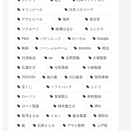
サントリー
花王
日本マクドナルド
キリンビール
日本コカコーラ
アサヒビール
海外
資生堂
リクルート
綾瀬はるか
ユニクロ
P&G
パナソニック
ローカル
Google
映画
ソーシャルゲーム
docomo
明治
日清食品
au
吉岡里帆
大塚製薬
広瀬すず
今田美桜
小林製薬
TOYOTA
味の素
川口春奈
菅田将暉
宝くじ
ソフトバンク
ニトリ
ローソン
賀来賢人
有村架純
ロート製薬
神木隆之介
JRA
長澤まさみ
イオン
森永製菓
濱田岳
嵐
石原さとみ
アサヒ飲料
上戸彩