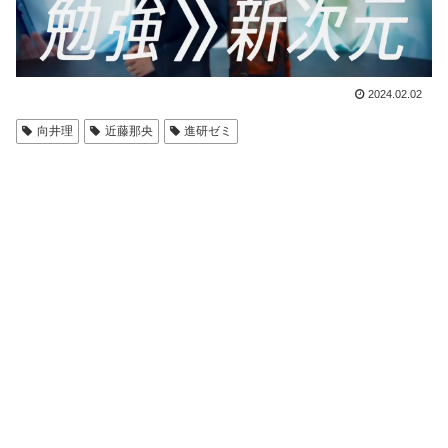
2024.02.02
向井理
近藤那央
進研ゼミ