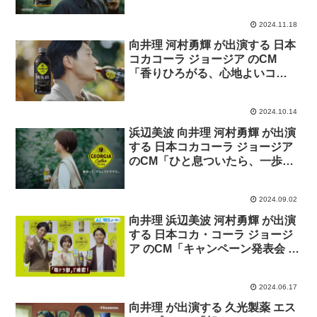
2024.11.18
向井理 河村勇輝 が出演する 日本
コカコーラ ジョージア のCM
「香りひろがる、心地よいコ
ク。」篇
2024.10.14
浜辺美波 向井理 河村勇輝 が出演
する 日本コカコーラ ジョージア
のCM「ひと息ついたら、一歩踏
み出したくなった。」篇
2024.09.02
向井理 浜辺美波 河村勇輝 が出演
する 日本コカ・コーラ ジョージ
ア のCM「キャンペーン発表会 舞
台裏トーク」篇。
2024.06.17
向井理 が出演する 久光製薬 エス