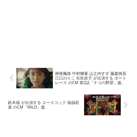
神尾楓珠 中村獅童 山之内すず 藤森慎吾
江口のりこ 矢吹奈子 が出演する ボート
レース のCM 第2話「ナコの野望」篇。
鈴木福 が出演する エースコック 福福彩
菜 のCM「WILD」篇