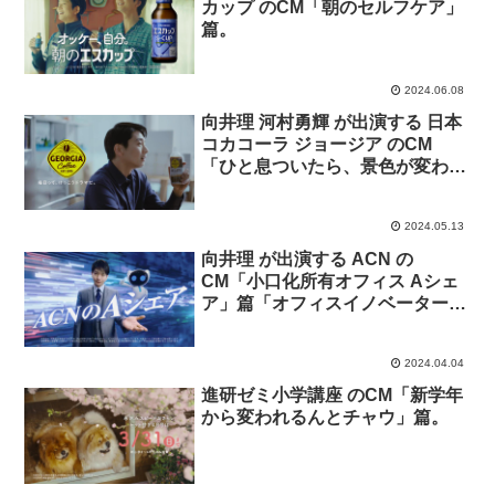
カップ のCM「朝のセルフケア」
篇。
2024.06.08
向井理 河村勇輝 が出演する 日本
コカコーラ ジョージア のCM
「ひと息ついたら、景色が変わっ
て見えた。」篇
2024.05.13
向井理 が出演する ACN の
CM「小口化所有オフィス Aシェ
ア」篇「オフィスイノベーター」
篇
2024.04.04
進研ゼミ小学講座 のCM「新学年
から変われるんとチャウ」篇。