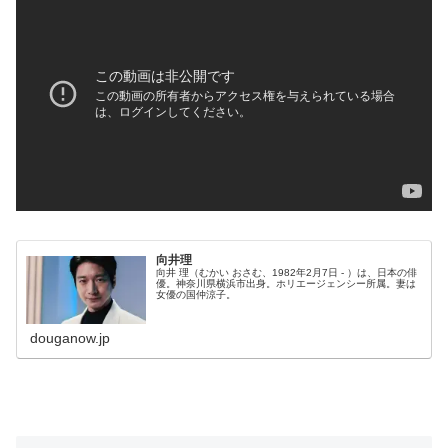
向井理
向井 理（むかい おさむ、1982年2月7日 - ）は、日本の俳
優。神奈川県横浜市出身。ホリエージェンシー所属。妻は
女優の国仲涼子。
douganow.jp