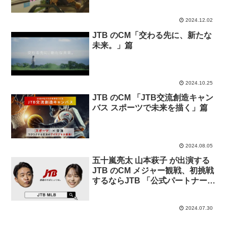
2024.12.02
JTB のCM「交わる先に、新たな
未来。」篇
2024.10.25
JTB のCM 「JTB交流創造キャン
バス スポーツで未来を描く」篇
2024.08.05
五十嵐亮太 山本萩子 が出演する
JTB のCM メジャー観戦、初挑戦
するならJTB 「公式パートナー
JTBの強み」篇「面倒を解決」篇
「野球観戦に加えてアメリカ満
2024.07.30
喫」篇