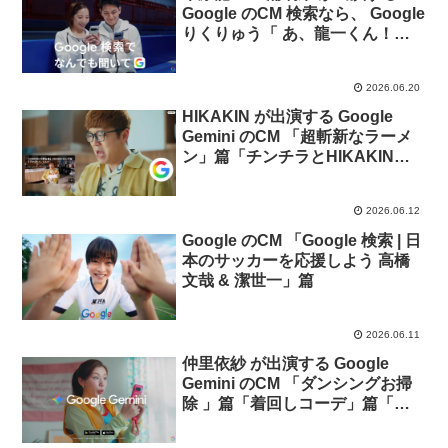
Google のCM 検索なら、 Google
りくりゅう「 あ、龍一くん！え
くぼある」篇。
2026.06.20
HIKAKIN が出演する Google
Gemini のCM 「超斬新なラーメ
ン」篇「チンチラとHIKAKIN」
篇
2026.06.12
Google のCM 「Google 検索 | 日
本のサッカーを応援しよう 高橋
文哉 & 潔世一」篇
2026.06.11
仲里依紗 が出演する Google
Gemini のCM 「ダンシングお掃
除 」篇「着回しコーデ」篇「ス
キンケア相談 」篇