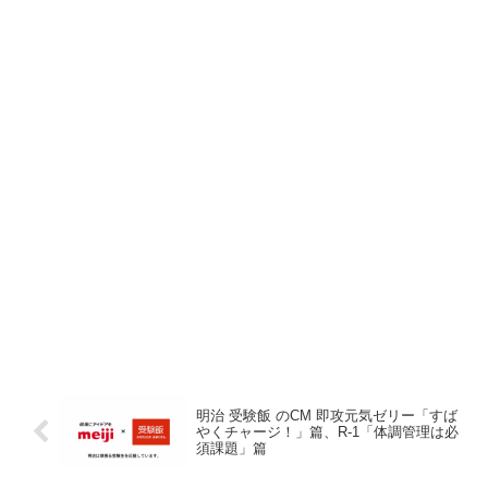
明治 受験飯 のCM 即攻元気ゼリー「すば
やくチャージ！」篇、R-1「体調管理は必
須課題」篇