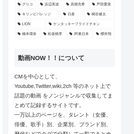
グリコ
浜辺美波
高畑充希
芦田愛菜
キリンビバレッジ
日産
桐谷健太
LION
ケンタッキーフライドチキン
橋本環奈
松坂桃李
JR東日本
櫻井翔
動画NOW！！について
CMを中心として、
Youtube,Twitter,wiki,2ch 等のネット上で
話題の動画 をノンジャンルで収集してま
とめて記録するサイトです。
一万以上のページを、タレント（女優、
俳優、歌手）別、企業別、ブランド別、
歴代などでタグで分類して一覧でまとめ