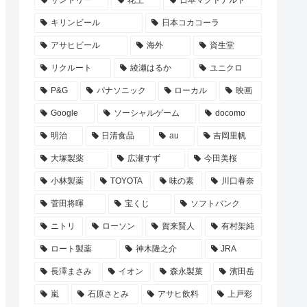
サントリー
花王
日本マクドナルド
キリンビール
日本コカコーラ
アサヒビール
海外
資生堂
リクルート
綾瀬はるか
ユニクロ
P&G
パナソニック
ローカル
映画
Google
ソーシャルゲーム
docomo
明治
日清食品
au
吉岡里帆
大塚製薬
広瀬すず
今田美桜
小林製薬
TOYOTA
味の素
川口春奈
菅田将暉
宝くじ
ソフトバンク
ニトリ
ローソン
賀来賢人
有村架純
ロート製薬
神木隆之介
JRA
長澤まさみ
イオン
森永製菓
濱田岳
嵐
石原さとみ
アサヒ飲料
上戸彩