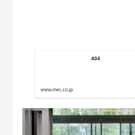
404
www.mec.co.jp