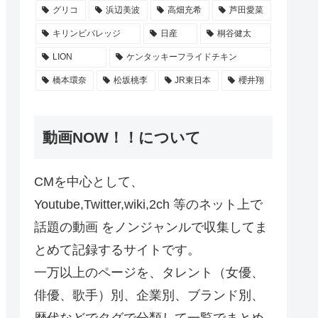
グリコ
浜辺美波
高畑充希
芦田愛菜
キリンビバレッジ
日産
桐谷健太
LION
ケンタッキーフライドチキン
橋本環奈
松坂桃李
JR東日本
櫻井翔
動画NOW！！について
CMを中心として、
Youtube,Twitter,wiki,2ch 等のネット上で
話題の動画 をノンジャンルで収集してま
とめて記録するサイトです。
一万以上のページを、タレント（女優、
俳優、歌手）別、企業別、ブランド別、
歴代などでタグで分類して一覧でまとめ