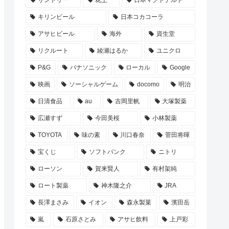
サントリー
花王
日本マクドナルド
キリンビール
日本コカコーラ
アサヒビール
海外
資生堂
リクルート
綾瀬はるか
ユニクロ
P&G
パナソニック
ローカル
Google
映画
ソーシャルゲーム
docomo
明治
日清食品
au
吉岡里帆
大塚製薬
広瀬すず
今田美桜
小林製薬
TOYOTA
味の素
川口春奈
菅田将暉
宝くじ
ソフトバンク
ニトリ
ローソン
賀来賢人
有村架純
ロート製薬
神木隆之介
JRA
長澤まさみ
イオン
森永製菓
濱田岳
嵐
石原さとみ
アサヒ飲料
上戸彩