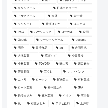
サントリー
花王
日本マクドナルド
キリンビール
日本コカコーラ
アサヒビール
海外
資生堂
リクルート
綾瀬はるか
ユニクロ
P&G
パナソニック
ローカル
映画
Google
ソーシャルゲーム
docomo
明治
日清食品
au
吉岡里帆
大塚製薬
広瀬すず
今田美桜
小林製薬
TOYOTA
味の素
川口春奈
菅田将暉
宝くじ
ソフトバンク
ニトリ
ローソン
賀来賢人
有村架純
ロート製薬
神木隆之介
JRA
長澤まさみ
森永製菓
イオン
濱田岳
嵐
石原さとみ
アサヒ飲料
上戸彩