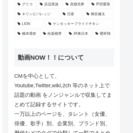
グリコ
浜辺美波
高畑充希
芦田愛菜
キリンビバレッジ
日産
桐谷健太
LION
ケンタッキーフライドチキン
橋本環奈
松坂桃李
JR東日本
櫻井翔
動画NOW！！について
CMを中心として、
Youtube,Twitter,wiki,2ch 等のネット上で
話題の動画 をノンジャンルで収集してま
とめて記録するサイトです。
一万以上のページを、タレント（女優、
俳優、歌手）別、企業別、ブランド別、
歴代などでタグで分類して一覧でまとめ