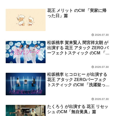
花王 メリット のCM 「実家に帰
った日」篇
2026.07.30
松坂桃李 賀来賢人 間宮祥太朗 が
出演する 花王 アタック ZERO パ
ーフェクトスティック のCM 「落
ちソーダ」篇
2026.07.30
松坂桃李 ヒコロヒー が出演する
花王 アタック ZEROパーフェク
トスティック のCM 「洗濯疑って
る会」篇。
2026.07.30
たくろう が出演する 花王 リセッ
シュ のCM「無自覚臭」篇