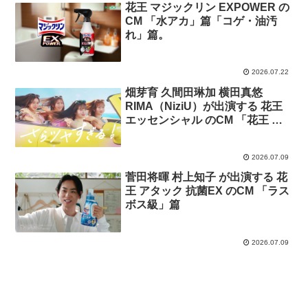
花王 マジックリン EXPOWER の
CM 「水アカ」篇「コゲ・油汚
れ」篇。
2026.07.22
畑芽育 久間田琳加 横田真悠
RIMA（NiziU）が出演する 花王
エッセンシャル のCM 「花王 エ
ッセンシャル さらツヤすぎる！
夏 （上海ハニー）​」篇
2026.07.09
菅田将暉 村上知子 が出演する 花
王 アタック 抗菌EX のCM 「ラス
ボス級」篇
2026.07.09