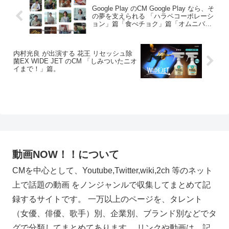
Google Play のCM Google Play なら、そ
の夢を支えられる 「ハラペコーポレーシ
ョン」篇「食べチョク」篇「オムニバ
ス」篇。
内村光良 が出演する 花王 リセッシュ除
菌EX WIDE JET のCM 「しみついたニオ
イまで！」篇。
動画NOW！！について
CMを中心として、Youtube,Twitter,wiki,2ch 等のネット
上で話題の動画 をノンジャンルで収集してまとめて記
録するサイトです。 一万以上のページを、タレント
（女優、俳優、歌手）別、企業別、ブランド別などでタ
グで分類してまとめてあります。 リンクや動画は、記