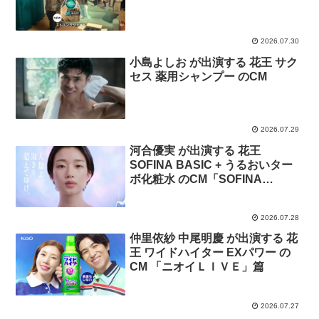
2026.07.30
小島よしお が出演する 花王 サク
セス 薬用シャンプー のCM
2026.07.29
河合優実 が出演する 花王
SOFINA BASIC + うるおいター
ボ化粧水 のCM「SOFINA
BASIC+誕生」篇
2026.07.28
仲里依紗 中尾明慶 が出演する 花
王 ワイドハイター EXパワー の
CM 「ニオイＬＩＶＥ」篇
2026.07.27