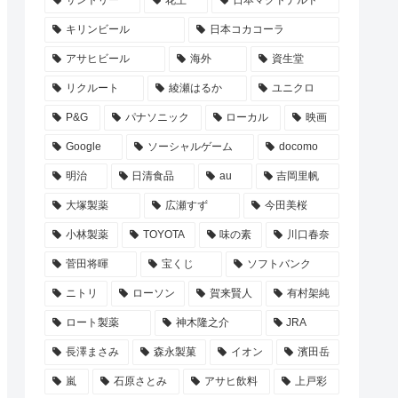
サントリー
花王
日本マクドナルド
キリンビール
日本コカコーラ
アサヒビール
海外
資生堂
リクルート
綾瀬はるか
ユニクロ
P&G
パナソニック
ローカル
映画
Google
ソーシャルゲーム
docomo
明治
日清食品
au
吉岡里帆
大塚製薬
広瀬すず
今田美桜
小林製薬
TOYOTA
味の素
川口春奈
菅田将暉
宝くじ
ソフトバンク
ニトリ
ローソン
賀来賢人
有村架純
ロート製薬
神木隆之介
JRA
長澤まさみ
森永製菓
イオン
濱田岳
嵐
石原さとみ
アサヒ飲料
上戸彩