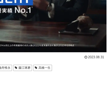
2023.08.31
梅舟惟永
藤江琢磨
高橋一生