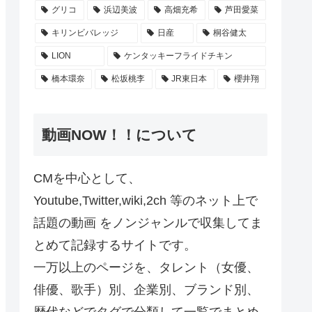
グリコ
浜辺美波
高畑充希
芦田愛菜
キリンビバレッジ
日産
桐谷健太
LION
ケンタッキーフライドチキン
橋本環奈
松坂桃李
JR東日本
櫻井翔
動画NOW！！について
CMを中心として、
Youtube,Twitter,wiki,2ch 等のネット上で
話題の動画 をノンジャンルで収集してま
とめて記録するサイトです。
一万以上のページを、タレント（女優、
俳優、歌手）別、企業別、ブランド別、
歴代などでタグで分類して一覧でまとめ