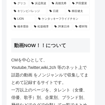
グリコ
浜辺美波
高畑充希
芦田愛菜
キリンビバレッジ
日産
桐谷健太
LION
ケンタッキーフライドチキン
橋本環奈
松坂桃李
JR東日本
櫻井翔
動画NOW！！について
CMを中心として、
Youtube,Twitter,wiki,2ch 等のネット上で
話題の動画 をノンジャンルで収集してま
とめて記録するサイトです。
一万以上のページを、タレント（女優、
俳優、歌手）別、企業別、ブランド別、
歴代などでタグで分類して一覧でまとめ