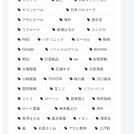
サントリー
花王
日本マクドナルド
キリンビール
日本コカコーラ
アサヒビール
海外
資生堂
リクルート
綾瀬はるか
ユニクロ
P&G
パナソニック
ローカル
映画
Google
ソーシャルゲーム
docomo
明治
日清食品
au
吉岡里帆
大塚製薬
広瀬すず
今田美桜
小林製薬
TOYOTA
味の素
川口春奈
菅田将暉
宝くじ
ソフトバンク
ニトリ
ローソン
賀来賢人
有村架純
ロート製薬
神木隆之介
JRA
長澤まさみ
森永製菓
イオン
濱田岳
嵐
石原さとみ
アサヒ飲料
上戸彩