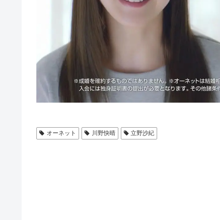
オーネット
川野快晴
立野沙紀