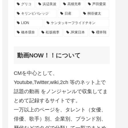
グリコ
浜辺美波
高畑充希
芦田愛菜
キリンビバレッジ
日産
桐谷健太
LION
ケンタッキーフライドチキン
橋本環奈
松坂桃李
JR東日本
櫻井翔
動画NOW！！について
CMを中心として、
Youtube,Twitter,wiki,2ch 等のネット上で
話題の動画 をノンジャンルで収集してま
とめて記録するサイトです。
一万以上のページを、タレント（女優、
俳優、歌手）別、企業別、ブランド別、
歴代などでタグで分類して一覧でまとめ