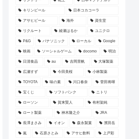
サントリー
花王
日本マクドナルド
キリンビール
日本コカコーラ
アサヒビール
海外
資生堂
リクルート
綾瀬はるか
ユニクロ
P&G
パナソニック
ローカル
Google
映画
ソーシャルゲーム
docomo
明治
日清食品
au
吉岡里帆
大塚製薬
広瀬すず
今田美桜
小林製薬
TOYOTA
味の素
川口春奈
菅田将暉
宝くじ
ソフトバンク
ニトリ
ローソン
賀来賢人
有村架純
ロート製薬
神木隆之介
JRA
長澤まさみ
イオン
森永製菓
濱田岳
嵐
石原さとみ
アサヒ飲料
上戸彩