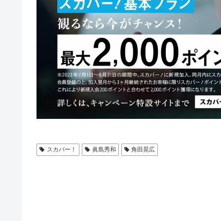
スカパー！
眞島秀和
角田晃広