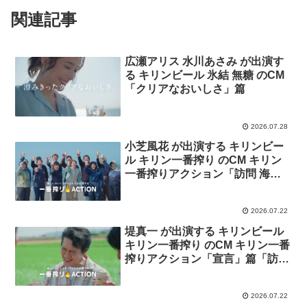
関連記事
広瀬アリス 水川あさみ が出演す
る キリンビール 氷結 無糖 のCM
「クリアなおいしさ」篇
2026.07.28
小芝風花 が出演する キリンビー
ル キリン一番搾り のCM キリン
一番搾りアクション「訪問 海を
救う養殖ウニ」篇
2026.07.22
堤真一 が出演する キリンビール
キリン一番搾り のCM キリン一番
搾りアクション「宣言」篇「訪問
暑さに負けないお米」篇
2026.07.22