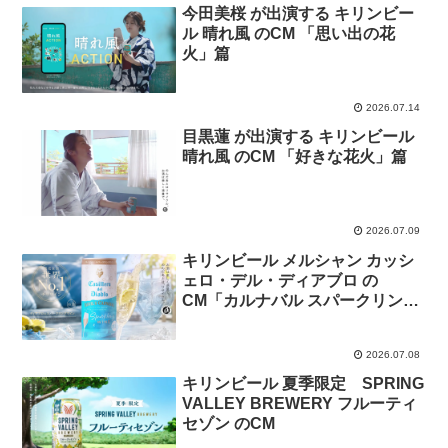
今田美桜 が出演する キリンビー
ル 晴れ風 のCM 「思い出の花
火」篇
2026.07.14
目黒蓮 が出演する キリンビール
晴れ風 のCM 「好きな花火」篇
2026.07.09
キリンビール メルシャン カッシ
ェロ・デル・ディアブロ の
CM「カルナバル スパークリング
缶」篇
2026.07.08
キリンビール 夏季限定 SPRING
VALLEY BREWERY フルーティ
セゾン のCM