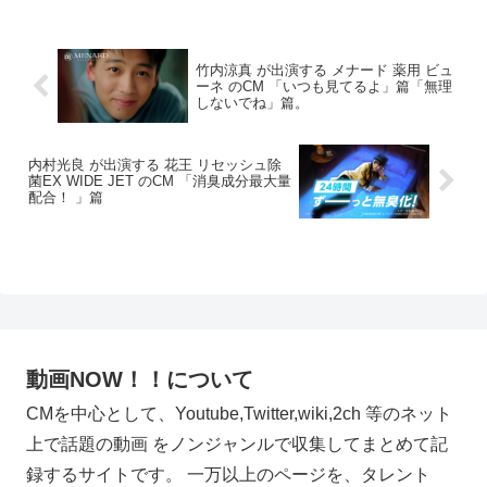
竹内涼真 が出演する メナード 薬用 ビュ
ーネ のCM 「いつも見てるよ」篇「無理
しないでね」篇。
内村光良 が出演する 花王 リセッシュ除
菌EX WIDE JET のCM 「消臭成分最大量
配合！ 」篇
動画NOW！！について
CMを中心として、Youtube,Twitter,wiki,2ch 等のネット
上で話題の動画 をノンジャンルで収集してまとめて記
録するサイトです。 一万以上のページを、タレント