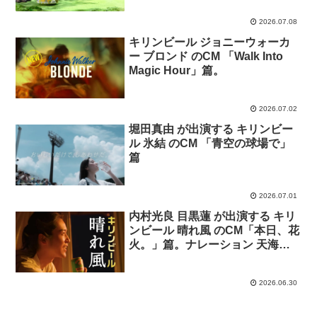
2026.07.08
キリンビール ジョニーウォーカ
ー ブロンド のCM 「Walk Into
Magic Hour」篇。
2026.07.02
堀田真由 が出演する キリンビー
ル 氷結 のCM 「青空の球場で」
篇
2026.07.01
内村光良 目黒蓮 が出演する キリ
ンビール 晴れ風 のCM「本日、花
火。」篇。ナレーション 天海祐
希。
2026.06.30