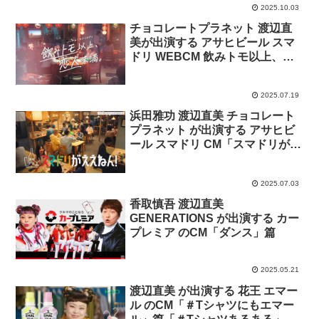
2025.10.03
チョコレートプラネット 渡辺直
美が出演する アサヒビール スマ
ドリ WEBCM 飲みトモ以上、恋
人未満。「予告」篇、１話「飲み
トモ解散！？ 別れは突然に…」
2025.07.19
篇
浜田雅功 渡辺直美 チョコレート
プラネット が出演する アサヒビ
ール スマドリ CM「スマドリがえ
えねん！合間ノンアルええねん」
篇
2025.07.03
香取慎吾 渡辺直美
GENERATIONS が出演する カー
プレミア のCM「ダンス」篇
2025.05.21
渡辺直美 が出演する 花王 エマー
ル のCM「＃Tシャツにもエマー