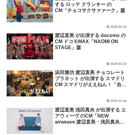
する ロッテ クランキー の
CM「チョコサクサァァーク」篇
2026.04.10
渡辺直美 が出演する docomo の
CM ドコモMAX「NAOMI ON
STAGE」篇
2026.02.10
浜田雅功 渡辺直美 チョコレート
プラネット が出演する スマドリ
CM スマドリがええねん！「合間
ノンアルええねん」篇「あえてノ
ンアルええねん」篇「シメにノン
2025.10.18
アルええねん」篇「はじめてノン
アルええねん」篇
渡辺直美 浅田真央 が出演する エ
アウィーヴ のCM「NEW
airweave 渡辺直美・浅田真央」
篇