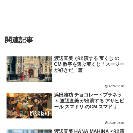
関連記事
渡辺直美 が出演する 宝くじ の
CM 数字を選ぶ宝くじ「スージー
が好きだ」篇
2026.06.03
浜田雅功 チョコレートプラネッ
ト 渡辺直美 が出演する アサヒビ
ール スマドリ のCM スマドリが
ええねん！ときどきノンアル
「二次会」篇「翌日」篇
2026.06.01
渡辺直美 HANA MAHINA が出演