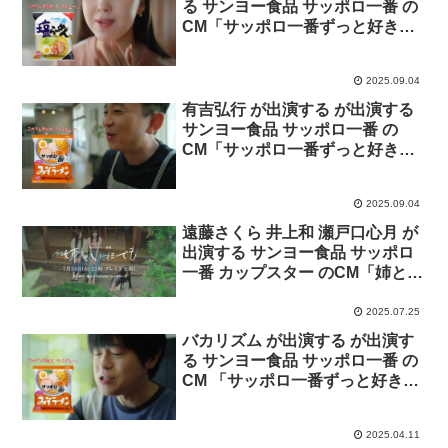
る サンヨー食品 サッポロ一番 の
CM「サッポロ一番ずっと好きだ
ったんだぜ。藤田ニコルさん 塩
らーめん」篇
2025.09.04
有吉弘行 が出演する が出演する
サンヨー食品 サッポロ一番 の
CM「サッポロ一番ずっと好きだ
ったんだぜ。有吉弘行さん みそ
ラーメン」篇
2025.09.04
遠藤さくら 井上和 瀬戸口心月 が
出演する サンヨー食品 サッポロ
一番 カップスター のCM「姉とい
つまでも」篇。
2025.07.25
バカリズム が出演する が出演す
る サンヨー食品 サッポロ一番 の
CM 「サッポロ一番ずっと好きだ
ったんだぜ。バカリズムさん み
そラーメン」篇
2025.04.11