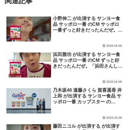
関連記事
小野伸二 が出演する サンヨー食
品 サッポロ一番 のCM サッポロ
一番ずっと好きだったんだぜ。
「小野さんしょうゆ味」篇
2026.04.08
浜田雅功 が出演する サンヨー食
品 サッポロ一番 のCM ずっと好
きだったんだぜ。「浜田さんしょ
うゆ味」篇
2026.04.08
乃木坂46 遠藤さくら 賀喜遥香 井
上和 が出演する サンヨー食品 サ
ッポロ一番 カップスター の
CM「ほたて塩 登場」篇
2025.10.09
藤田ニコル が出演する が出演す