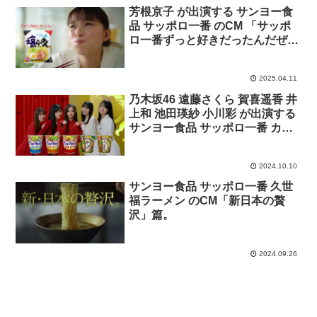
芳根京子 が出演する サンヨー食
品 サッポロ一番 のCM 「サッポ
ロ一番ずっと好きだったんだぜ。
芳根京子さん 塩らーめん」篇
2025.04.11
乃木坂46 遠藤さくら 賀喜遥香 井
上和 池田瑛紗 小川彩 が出演する
サンヨー食品 サッポロ一番 カッ
プスター のCM 「ラーメン・和
風」篇
2024.10.10
サンヨー食品 サッポロ一番 久世
福ラーメン のCM「新日本の贅
沢」篇。
2024.09.26