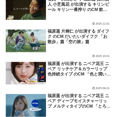
人 小芝風花 が出演する キリンビ
ール キリン一番搾り のCM 飲め
や歌えや「食べ物」篇「年末」篇
2025.12.01
福原遥 片桐仁 が出演する ダイフ
ク のCM だいたいダイフク 「お
散歩」篇「空の旅」篇
2025.10.01
福原遥 が出演する ニベア花王 ニ
ベア リッチケア＆カラーリップ
色持続タイプ のCM 「色と潤いつ
づく」篇
2025.09.21
福原遥 が出演する ニベア花王 ニ
ベア ディープモイスチャーリッ
プ メルティタイプのCM 「とろじ
ゅわ」篇