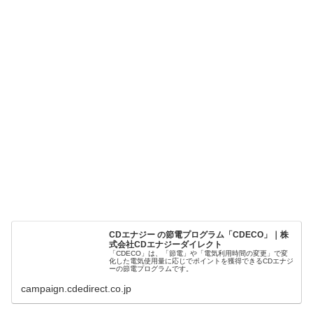
CDエナジー の節電プログラム「CDECO」｜株
式会社CDエナジーダイレクト
「CDECO」は、「節電」や「電気利用時間の変更」で変
化した電気使用量に応じでポイントを獲得できるCDエナジ
ーの節電プログラムです。
campaign.cdedirect.co.jp