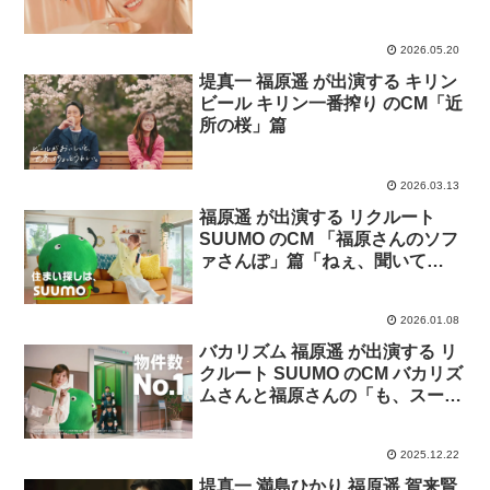
2026.05.20
堤真一 福原遥 が出演する キリン
ビール キリン一番搾り のCM「近
所の桜」篇
2026.03.13
福原遥 が出演する リクルート
SUUMO のCM 「福原さんのソフ
ァさんぽ」篇「ねぇ、聞いて
る？」篇。
2026.01.08
バカリズム 福原遥 が出演する リ
クルート SUUMO のCM バカリズ
ムさんと福原さんの「も、スー
モ」篇。
2025.12.22
堤真一 満島ひかり 福原遥 賀来賢