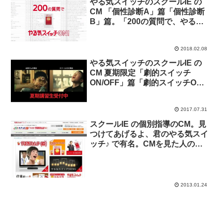
やる気スイッチのスクールIE の
CM 「個性診断A」篇「個性診断
B」篇。「200の質問で、やる気
スイッチ ON！」
2018.02.08
やる気スイッチのスクールIE の
CM 夏期限定「劇的スイッチ
ON/OFF」篇「劇的スイッチON
少年と先生」篇、「劇的スイッチ
OFF 少年と母親」篇
2017.07.31
スクールIE の個別指導のCM。見
つけてあげるよ、君のやる気スイ
ッチ♪ で有名。CMを見た人の反
応いくつか。
2013.01.24