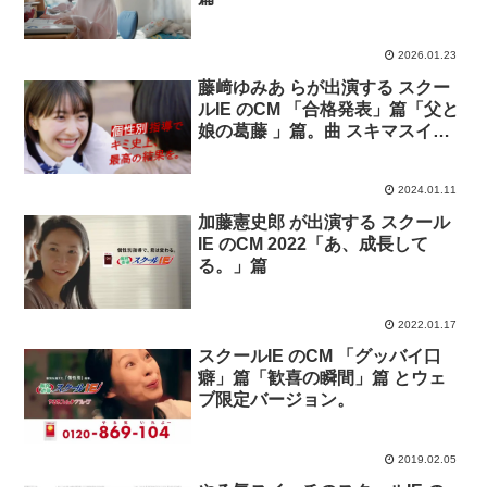
2026.01.23
藤﨑ゆみあ らが出演する スクー
ルIE のCM 「合格発表」篇「父と
娘の葛藤 」篇。曲 スキマスイッ
チ。
2024.01.11
加藤憲史郎 が出演する スクール
IE のCM 2022「あ、成長して
る。」篇
2022.01.17
スクールIE のCM 「グッバイ口
癖」篇「歓喜の瞬間」篇 とウェ
ブ限定バージョン。
2019.02.05