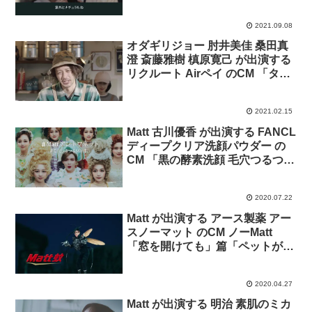
プ」篇。
2021.09.08
オダギリジョー 肘井美佳 桑田真
澄 斎藤雅樹 槙原寛己 が出演する
リクルート Airペイ のCM 「タピ
オカ屋」篇。
2021.02.15
Matt 古川優香 が出演する FANCL
ディープクリア洗顔パウダー の
CM 「黒の酵素洗顔 毛穴つるつる
Mattアントワネットな肌へ」篇
2020.07.22
Matt が出演する アース製薬 アー
スノーマット のCM ノーMatt
「窓を開けても」篇「ペットがい
ても」篇「こどもがいても」篇
「登場」篇
2020.04.27
Matt が出演する 明治 素肌のミカ