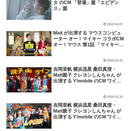
タ のCM 「登場」篇「エビデン
ス」篇
2020.04.07
Matt が出演する マウスコンピュ
ーター オー！マイキー コラボCM
オー！マウス 第1話 「マイキーの
おねだり」篇 第2話 「恋のライバ
ル」篇 第3話 「強引な誘惑」篇
2020.03.25
吉岡里帆 横浜流星 桑田真澄・
Matt親子 クレヨンしんちゃん が
出演する Y!mobile のCM ワイモ
バ学園 「親子 de ライブ 持たせる
ならワイモバイル」篇
2020.02.20
吉岡里帆 横浜流星 桑田真澄・
Matt親子 クレヨンしんちゃん が
出演する Y!mobile のCM ワイモ
バ学園「親子 de 学園祭」篇