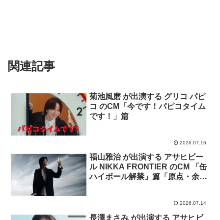
関連記事
菊池風磨 が出演する グリコ パピ
コ のCM「今です！パピコタイム
です！」篇
2026.07.16
福山雅治 が出演する アサヒビー
ル NIKKA FRONTIER のCM 「缶
ハイボール解禁」篇「原点・余市
のモルト」篇「ブランドストーリ
ー」篇
2026.07.14
長澤まさみ が出演する アサヒビ