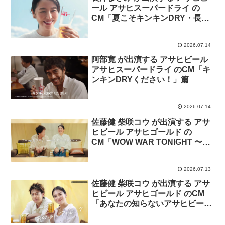
ール アサヒスーパードライ の
CM「夏こそキンキンDRY・長澤
まさみ」篇
2026.07.14
阿部寛 が出演する アサヒビール
アサヒスーパードライ のCM「キ
ンキンDRYください！」篇
2026.07.14
佐藤健 柴咲コウ が出演する アサ
ヒビール アサヒゴールド の
CM「WOW WAR TONIGHT 〜時
には起こせよムーヴメント〜」
TAKERU SATOH × KO
2026.07.13
SHIBASAKI篇
佐藤健 柴咲コウ が出演する アサ
ヒビール アサヒゴールド のCM
「あなたの知らないアサヒビー
ル？」篇