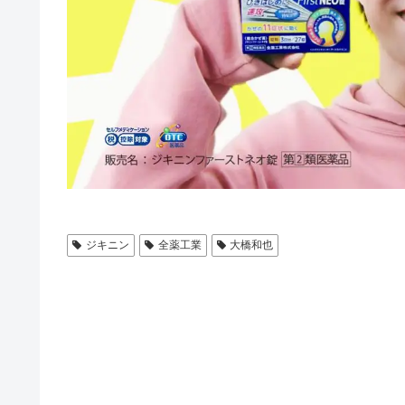
ジキニン
全薬工業
大橋和也