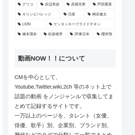
グリコ
浜辺美波
高畑充希
芦田愛菜
キリンビバレッジ
日産
桐谷健太
LION
ケンタッキーフライドチキン
橋本環奈
松坂桃李
JR東日本
櫻井翔
動画NOW！！について
CMを中心として、
Youtube,Twitter,wiki,2ch 等のネット上で
話題の動画 をノンジャンルで収集してま
とめて記録するサイトです。
一万以上のページを、タレント（女優、
俳優、歌手）別、企業別、ブランド別、
歴代などでタグで分類して一覧でまとめ