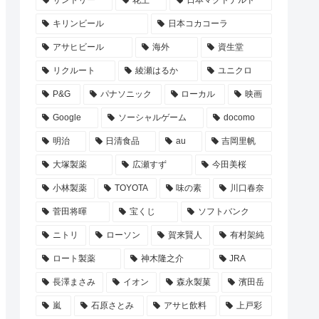
サントリー
花王
日本マクドナルド
キリンビール
日本コカコーラ
アサヒビール
海外
資生堂
リクルート
綾瀬はるか
ユニクロ
P&G
パナソニック
ローカル
映画
Google
ソーシャルゲーム
docomo
明治
日清食品
au
吉岡里帆
大塚製薬
広瀬すず
今田美桜
小林製薬
TOYOTA
味の素
川口春奈
菅田将暉
宝くじ
ソフトバンク
ニトリ
ローソン
賀来賢人
有村架純
ロート製薬
神木隆之介
JRA
長澤まさみ
イオン
森永製菓
濱田岳
嵐
石原さとみ
アサヒ飲料
上戸彩