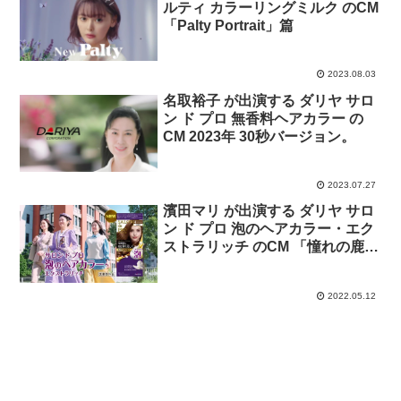
ルティ カラーリングミルク のCM
「Palty Portrait」篇
2023.08.03
名取裕子 が出演する ダリヤ サロ
ン ド プロ 無香料ヘアカラー の
CM 2023年 30秒バージョン。
2023.07.27
濱田マリ が出演する ダリヤ サロ
ン ド プロ 泡のヘアカラー・エク
ストラリッチ のCM 「憧れの鹿鳴
館レディ登場」篇
2022.05.12