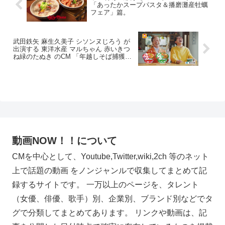
「あったかスープパスタ＆播磨灘産牡蠣
フェア」篇。
武田鉄矢 麻生久美子 シソンヌじろう が
出演する 東洋水産 マルちゃん 赤いきつ
ね緑のたぬき のCM 「年越しそば捕獲大
作戦」篇
動画NOW！！について
CMを中心として、Youtube,Twitter,wiki,2ch 等のネット
上で話題の動画 をノンジャンルで収集してまとめて記
録するサイトです。 一万以上のページを、タレント
（女優、俳優、歌手）別、企業別、ブランド別などでタ
グで分類してまとめてあります。 リンクや動画は、記