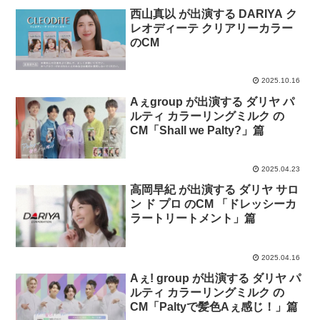
西山真以 が出演する DARIYA ク
レオディーテ クリアリーカラー
のCM
2025.10.16
Aぇgroup が出演する ダリヤ パ
ルティ カラーリングミルク の
CM「Shall we Palty?」篇
2025.04.23
高岡早紀 が出演する ダリヤ サロ
ン ド プロ のCM 「ドレッシーカ
ラートリートメント」篇
2025.04.16
Aぇ! group が出演する ダリヤ パ
ルティ カラーリングミルク の
CM「Paltyで髪色Aぇ感じ！」篇