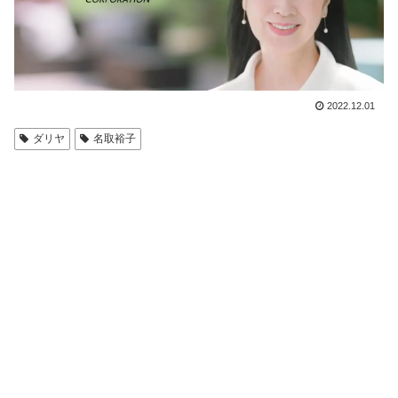
2022.12.01
ダリヤ
名取裕子