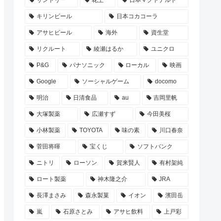
サントリー
花王
日本マクドナルド
キリンビール
日本コカコーラ
アサヒビール
海外
資生堂
リクルート
綾瀬はるか
ユニクロ
P&G
パナソニック
ローカル
映画
Google
ソーシャルゲーム
docomo
明治
日清食品
au
吉岡里帆
大塚製薬
広瀬すず
今田美桜
小林製薬
TOYOTA
味の素
川口春奈
菅田将暉
宝くじ
ソフトバンク
ニトリ
ローソン
賀来賢人
有村架純
ロート製薬
神木隆之介
JRA
長澤まさみ
森永製菓
イオン
濱田岳
嵐
石原さとみ
アサヒ飲料
上戸彩