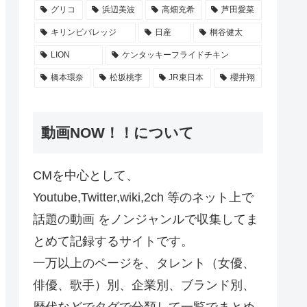
グリコ
浜辺美波
高畑充希
芦田愛菜
キリンビバレッジ
日産
桐谷健太
LION
ケンタッキーフライドチキン
橋本環奈
松坂桃李
JR東日本
櫻井翔
動画NOW！！について
CMを中心として、
Youtube,Twitter,wiki,2ch 等のネット上で
話題の動画 をノンジャンルで収集してま
とめて記録するサイトです。
一万以上のページを、タレント（女優、
俳優、歌手）別、企業別、ブランド別、
歴代などでタグで分類して一覧でまとめ