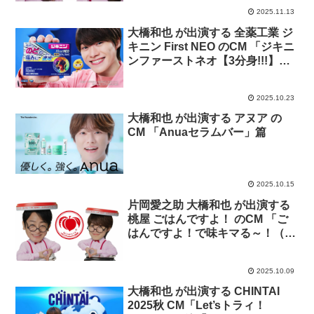
2025.11.13
大橋和也 が出演する 全薬工業 ジ
キニン First NEO のCM 「ジキニ
ンファーストネオ【3分身!!!】」
篇
2025.10.23
大橋和也 が出演する アヌア の
CM 「Anuaセラムバー」篇
2025.10.15
片岡愛之助 大橋和也 が出演する
桃屋 ごはんですよ！ のCM 「ご
はんですよ！で味キマる～！（塩
分40％カット新登場）」篇
2025.10.09
大橋和也 が出演する CHINTAI
2025秋 CM「Let’sトラィ！