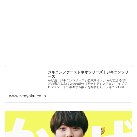
ジキニンファーストネオシリーズ｜ジキニンシリ
ーズ
かぜ薬「ジキニンシリーズ」公式サイト。 かぜによる“の
どの痛み”に効く3つの成分（アセトアミノフェン、イブプ
ロフェン、トラネキサム酸）を配合した「ジキニンFirst
NEO」の特長をご紹介します。
www.zenyaku.co.jp