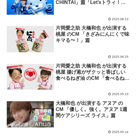
CHINTAI」篇「Let’sトラィ！
CHINTAI エージェント」篇
2025.08.13
片岡愛之助 大橋和也 が出演する
桃屋 のCM 「きざみにんにくで味
キマる〜！」篇
2025.06.25
片岡愛之助 大橋和也 が出演する
桃屋 揚げ葱がザクッと香ばしい
食べるねぎ油 のCM 「食べるねぎ
油で味キマる〜！」篇
2025.05.23
大橋和也 が出演する アヌア の
CM 「優しく。強く。アヌア 1週
間ケアシリーズ ライス」篇
2025.05.14