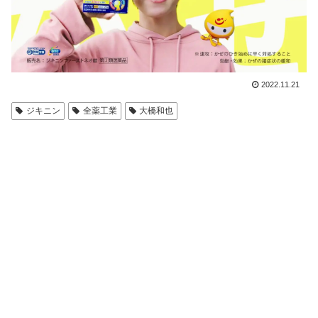
2022.11.21
ジキニン
全薬工業
大橋和也