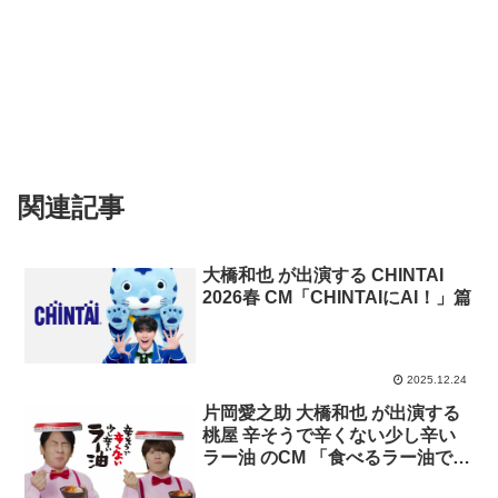
関連記事
大橋和也 が出演する CHINTAI
2026春 CM「CHINTAIにAI！」篇
2025.12.24
片岡愛之助 大橋和也 が出演する
桃屋 辛そうで辛くない少し辛い
ラー油 のCM 「食べるラー油で味
キマる～！」篇