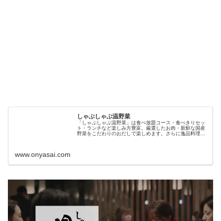
しゃぶしゃぶ温野菜
「しゃぶしゃぶ温野菜」は食べ放題コース・食べきりセッ
ト・ランチなど楽しみ方豊富。厳選したお肉・新鮮な国産
野菜をこだわりのおだしで楽しめます。さらに逸品料理・
鍋肴、デザートなどメニューの種類も盛り沢山♪歓送迎会、
忘年会、新年会、誕生日のお祝いなど様々なシーンでご利
用ください。ぜひお近くの店舗でご予約を！
www.onyasai.com