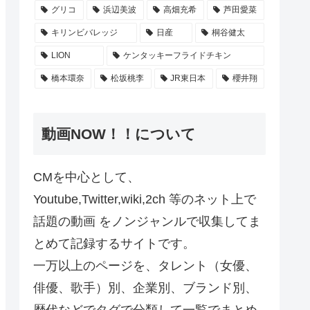
グリコ
浜辺美波
高畑充希
芦田愛菜
キリンビバレッジ
日産
桐谷健太
LION
ケンタッキーフライドチキン
橋本環奈
松坂桃李
JR東日本
櫻井翔
動画NOW！！について
CMを中心として、
Youtube,Twitter,wiki,2ch 等のネット上で
話題の動画 をノンジャンルで収集してま
とめて記録するサイトです。
一万以上のページを、タレント（女優、
俳優、歌手）別、企業別、ブランド別、
歴代などでタグで分類して一覧でまとめ