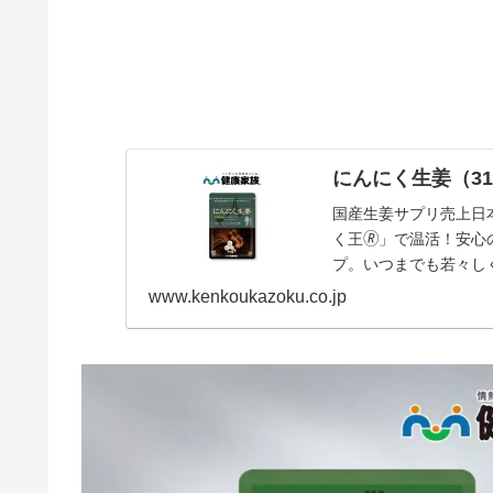
にんにく生姜（31
国産生姜サプリ売上日
く王🄬」で温活！安
プ。いつまでも若々し
えましょう。
www.kenkoukazoku.co.jp