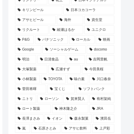
サントリー
花王
日本マクドナルド
キリンビール
日本コカコーラ
アサヒビール
海外
資生堂
リクルート
綾瀬はるか
ユニクロ
P&G
パナソニック
ローカル
映画
Google
ソーシャルゲーム
docomo
明治
日清食品
au
吉岡里帆
大塚製薬
広瀬すず
今田美桜
小林製薬
TOYOTA
味の素
川口春奈
菅田将暉
宝くじ
ソフトバンク
ニトリ
ローソン
賀来賢人
有村架純
ロート製薬
神木隆之介
JRA
長澤まさみ
イオン
森永製菓
濱田岳
嵐
石原さとみ
アサヒ飲料
上戸彩