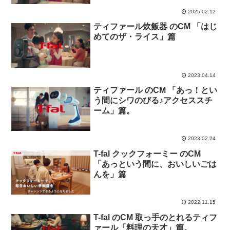
2025.02.12
ティファール炊飯器 のCM 「はじ
めてのザ・ライス」篇
2023.04.14
ティファール のCM 「あっ！とい
う間にシワのびる♪アクセススチ
ーム」篇。
2023.02.24
T-fal クックフォーミー のCM
「あっという間に、おいしいごは
んを」篇
2022.11.15
T-fal のCM 取っ手のとれるティフ
ァール「料理の天才」篇。