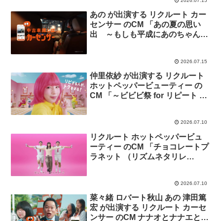
2026.07.15
あの が出演する リクルート カー
センサー のCM 「あの夏の思い
出 ～もしも平成にあのちゃんと
ドライブデートしたら～」篇
2026.07.15
仲里依紗 が出演する リクルート
ホットペッパービューティー の
CM 「～ビビビ祭 for リピート 仲
さん三変化」篇
2026.07.10
リクルート ホットペッパービュ
ーティー のCM 「チョコレートプ
ラネット （リズムネタリレ
ー）」篇
2026.07.10
菜々緒 ロバート秋山 あの 津田篤
宏 が出演する リクルート カーセ
ンサー のCM ナナオとナナエとあ