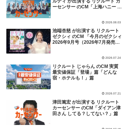
ルディ が出演する リクルート カ
ーセンサー のCM「上海ハニー ナ
ナオ」篇「上海ハニー ナナオ＆
ナナエ」篇
2026.08.03
池端杏慈 が出演する リクルート
ゼクシィ のCM 「今月のゼクシィ
2026年9月号（2026年7月発売
号）」篇
2026.07.24
リクルート じゃらん のCM 実質
最安値保証「登場」篇「どんな
宿・ホテルも！」篇
2026.07.21
津田篤宏 が出演する リクルート
カーセンサー のCM「ダイアン津
田さん してる？してない？」篇