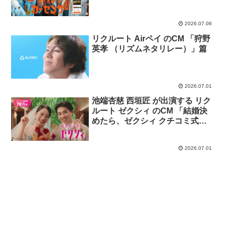
のちゃんと津田さん「パレード」
篇
2026.07.06
リクルート Airペイ のCM 「狩野
英孝 （リズムネタリレー）」篇
2026.07.01
池端杏慈 西垣匠 が出演する リク
ルート ゼクシィ のCM 「結婚決
めたら、ゼクシィ クチコミ式場
探し 改訂 2026」篇
2026.07.01