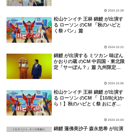
2024.10.28
松山ケンイチ 王林 錦鯉 が出演す
る ローソン のCM 「秋のハピと
く祭 パン」篇
2024.10.22
錦鯉 が出演する ミツカン 味ぽん
かおりの蔵 のCM 中四国・東北限
定「サーぽん？」篇 九州限定
「ぽんと来い！」篇 東北限定
「ぽんと来い！」篇
2024.10.06
松山ケンイチ 王林 錦鯉 が出演す
る ローソン のCM 「【10/8(火)か
ら！】秋のハピとく祭 おにぎ
り」篇
2024.10.04
錦鯉 蓮佛美沙子 森永悠希 が出演