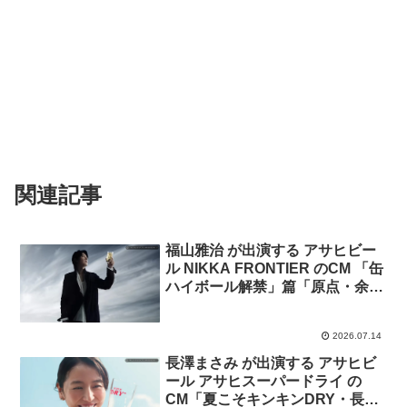
関連記事
福山雅治 が出演する アサヒビー
ル NIKKA FRONTIER のCM 「缶
ハイボール解禁」篇「原点・余市
のモルト」篇「ブランドストーリ
ー」篇
2026.07.14
長澤まさみ が出演する アサヒビ
ール アサヒスーパードライ の
CM「夏こそキンキンDRY・長澤