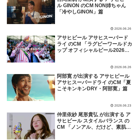
ル GINON のCM NON姉ちゃん
「冷やしGINON」篇
2026.06.26
アサヒビール アサヒスーパード
ライ のCM 「ラグビーワールドカ
ップ オフィシャルビール2026
年」篇
2026.06.26
阿部寛 が出演する アサヒビール
アサヒスーパードライ のCM「夏
こそキンキンDRY・阿部寛」篇
2026.06.23
仲里依紗 尾形貴弘 が出演する ア
サヒビール スタイルバランス の
CM 「ノンアル、だけど、素肌サ
ポートも」篇「ノンアル、だけ
ど、睡眠サポートも」篇「ノンア