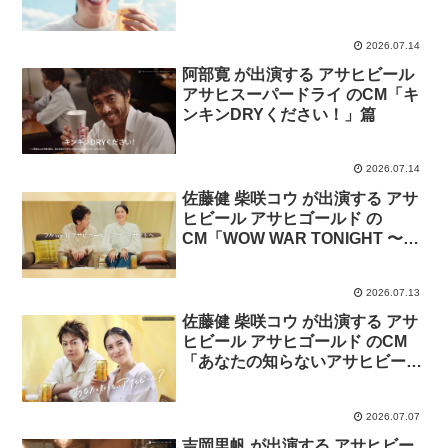
まさみ」篇
2026.07.14
阿部寛 が出演する アサヒビール
アサヒスーパードライ のCM「キ
ンキンDRYください！」篇
2026.07.14
佐藤健 柴咲コウ が出演する アサ
ヒビール アサヒゴールド の
CM「WOW WAR TONIGHT 〜時
には起こせよムーヴメント〜」
TAKERU SATOH × KO
2026.07.13
SHIBASAKI篇
佐藤健 柴咲コウ が出演する アサ
ヒビール アサヒゴールド のCM
「あなたの知らないアサヒビー
ル？」篇
2026.07.07
吉岡里帆 が出演する アサヒビー