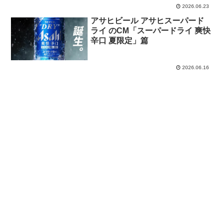
2026.06.23
ル、だけど、食生活サポートも」
篇
アサヒビール アサヒスーパード
ライ のCM「スーパードライ 爽快
辛口 夏限定」篇
2026.06.16