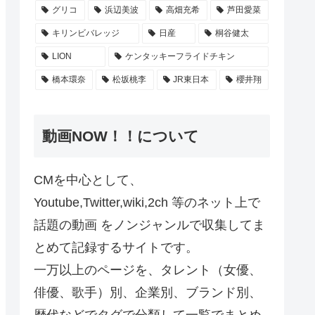
グリコ
浜辺美波
高畑充希
芦田愛菜
キリンビバレッジ
日産
桐谷健太
LION
ケンタッキーフライドチキン
橋本環奈
松坂桃李
JR東日本
櫻井翔
動画NOW！！について
CMを中心として、
Youtube,Twitter,wiki,2ch 等のネット上で
話題の動画 をノンジャンルで収集してま
とめて記録するサイトです。
一万以上のページを、タレント（女優、
俳優、歌手）別、企業別、ブランド別、
歴代などでタグで分類して一覧でまとめ