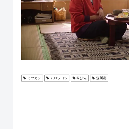
ミツカン
ムロツヨシ
味ぽん
森川葵