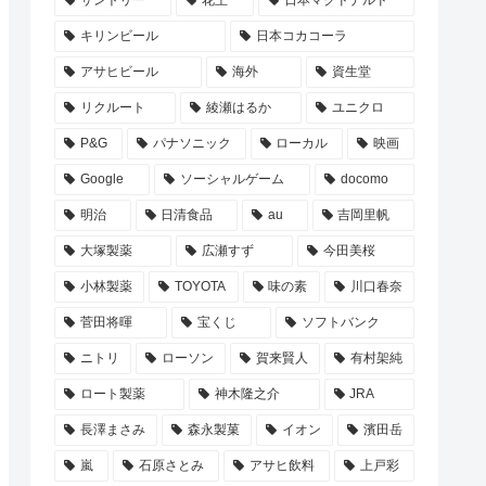
サントリー
花王
日本マクドナルド
キリンビール
日本コカコーラ
アサヒビール
海外
資生堂
リクルート
綾瀬はるか
ユニクロ
P&G
パナソニック
ローカル
映画
Google
ソーシャルゲーム
docomo
明治
日清食品
au
吉岡里帆
大塚製薬
広瀬すず
今田美桜
小林製薬
TOYOTA
味の素
川口春奈
菅田将暉
宝くじ
ソフトバンク
ニトリ
ローソン
賀来賢人
有村架純
ロート製薬
神木隆之介
JRA
長澤まさみ
森永製菓
イオン
濱田岳
嵐
石原さとみ
アサヒ飲料
上戸彩