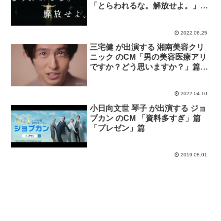
「とらわれるな。解放せよ。」
篇。
2022.08.25
三宅健 が出演する 湘南美容クリ
ニック のCM「男の美容医療アリ
ですか？どう思いますか？」篇
「普通になってきた男の脱毛。ヒ
ゲの医療脱毛6回29,800円」篇
2022.04.10
「約7割が興味あるみたい」篇。
小日向文世 琴子 が出演する ジョ
ブカン のCM 「資料多すぎ」篇
「プレゼン」篇
2019.08.01