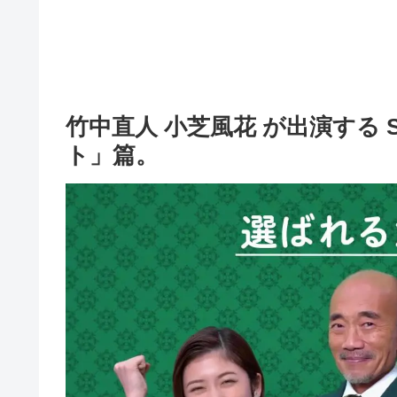
竹中直人 小芝風花 が出演する S
ト」篇。