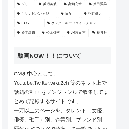
グリコ
浜辺美波
高畑充希
芦田愛菜
キリンビバレッジ
日産
桐谷健太
LION
ケンタッキーフライドチキン
橋本環奈
松坂桃李
JR東日本
櫻井翔
動画NOW！！について
CMを中心として、
Youtube,Twitter,wiki,2ch 等のネット上で
話題の動画 をノンジャンルで収集してま
とめて記録するサイトです。
一万以上のページを、タレント（女優、
俳優、歌手）別、企業別、ブランド別、
歴代などでタグで分類して一覧でまとめ