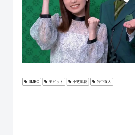
SMBC
モビット
小芝風花
竹中直人