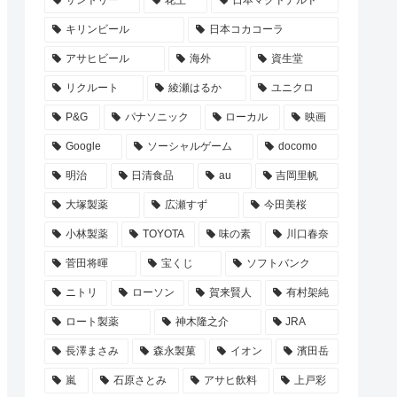
サントリー
花王
日本マクドナルド
キリンビール
日本コカコーラ
アサヒビール
海外
資生堂
リクルート
綾瀬はるか
ユニクロ
P&G
パナソニック
ローカル
映画
Google
ソーシャルゲーム
docomo
明治
日清食品
au
吉岡里帆
大塚製薬
広瀬すず
今田美桜
小林製薬
TOYOTA
味の素
川口春奈
菅田将暉
宝くじ
ソフトバンク
ニトリ
ローソン
賀来賢人
有村架純
ロート製薬
神木隆之介
JRA
長澤まさみ
森永製菓
イオン
濱田岳
嵐
石原さとみ
アサヒ飲料
上戸彩