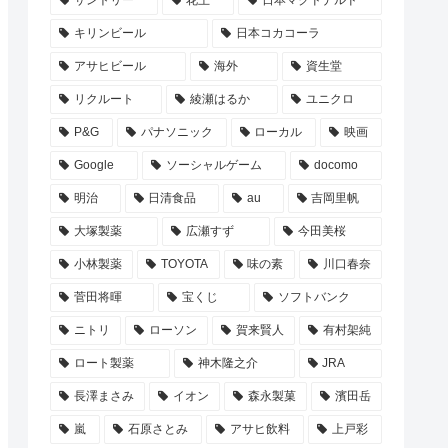
サントリー
花王
日本マクドナルド
キリンビール
日本コカコーラ
アサヒビール
海外
資生堂
リクルート
綾瀬はるか
ユニクロ
P&G
パナソニック
ローカル
映画
Google
ソーシャルゲーム
docomo
明治
日清食品
au
吉岡里帆
大塚製薬
広瀬すず
今田美桜
小林製薬
TOYOTA
味の素
川口春奈
菅田将暉
宝くじ
ソフトバンク
ニトリ
ローソン
賀来賢人
有村架純
ロート製薬
神木隆之介
JRA
長澤まさみ
イオン
森永製菓
濱田岳
嵐
石原さとみ
アサヒ飲料
上戸彩