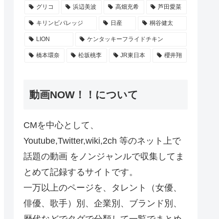
グリコ
浜辺美波
高畑充希
芦田愛菜
キリンビバレッジ
日産
桐谷健太
LION
ケンタッキーフライドチキン
橋本環奈
松坂桃李
JR東日本
櫻井翔
動画NOW！！について
CMを中心として、
Youtube,Twitter,wiki,2ch 等のネット上で
話題の動画 をノンジャンルで収集してま
とめて記録するサイトです。
一万以上のページを、タレント（女優、
俳優、歌手）別、企業別、ブランド別、
歴代などでタグで分類して一覧でまとめ